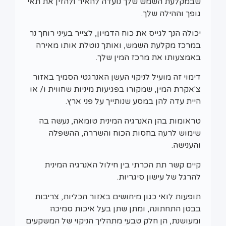
שבמקלעת השמש שלך נועדה להאיר ולהזין את תאי
גופך וההילה שלך.
יכולה הנך לגייס את כוח הדמיון, לצייר בעיני רוחך נר
במרכז מקלעת השמש, ואותך נוטלת אותו מאירה
באמצעותו את מרכז המין שלך.
דימוי זה מועיל לניקוי העשן האנרגטי הסמיך באזור
צ'אקרת המין, שמקורו בפגיעות מיניות שחווית ו/ או
היית עדה להן במסע שנותייך על פני ארץ.
טראומות בהן האנרגיה המינית טומאה, נעשה בה
שימוש לרעה בחסות הכוח והשררה, ההשפלה
והענישה.
קיים קשר תת הכרתי בין חילול האנרגיה המינית
להרגל של עישון סיגריות.
תופעות לואי כגון מיחושים באזור הכליות, צריבות
בבטן התחתונה, ומתן שתן בעל איכות סמיכה
ומעושנת, הן חלק טבעי מתהליך הניקוי של המשקעים