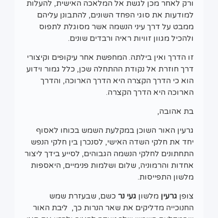
ורק לאחר מכן לגשת אל המלאכה האישית, להעלות
למודעות את סוגי הפחד השונים, להתבונן עליהם
ממבט על דרך עיני הנשמה אשר מסוגלת לתפוס
ולהכיל מגוון זוויות ראיה ורבדים שונים.
זו הדרך ואין בילתה. המחפשת אחר עיקופים וקיצורי
דרך חוזרת אל נקודת ההתחלה שכן, כלל גמור וידוע
הוא כי הדרך הקצרה היא הדרך הארוכה, והדרך
הארוכה היא הדרך הקצרה.
בת אהובה,
גרעין האור השוכן במקלעת השמש בכוחו לאסוף
יחד את חלקי השדה האישי, לסנכרן בין חלקי הנפש
התחתונים לחלקי הנשמה הגבוהים, לסייע בידך ליצור
אחדות והרמוניה, שלום ושלמות פנימיים, היאספות
מלשון התפייסות.
צופן
גרעין
מלשון
געי נר
כשם, שבעזרת שמש
החנוכייה מדליקים את שאר הנרות כך, ליבת האור