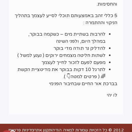
והחסימות.
5 כללי זהב באמצעותם תוכלי לסייע לעצמך בתהליך
הניקוי וההתמרה :
להרבות בשתיית מים – כשקמה בבוקר,
במהלך היום, ולפני השינה
להדליק נר תודה מדי בוקר
לשתות חליטה מצמחים ירוקים ( נענע למשל )
מפעם לפעם לזכור לחייך לעצמך
לתרגל 10 דקות בבוקר את מדיטציית הקשת
🌈 ( פרטים למטה👇 ).
בברכת אור החיים שבחיבור הפנימי
לו יהי
2012 © כל הזכויות שמורות למאיה הודיה
תקנון אתר
מדיניות פרטיות