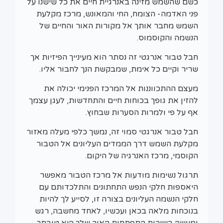
כשם שהשמש מזינה באנרגיית חיים את כל שישנו על
פני האדמה- הצומח, החי והמאונש, מרכז מקלעת
השמש מחבר אותך אל מקורות האור והחיים של
הנשמה והקוסמוס.
חבל טבור אנרגטי זה נסתר הוא מעינייך הפיזיות אך
שריר וקיים כל אימת, שמבקשת הנך לחבור אליו.
מעצם ההתכווננות אל המרכז הפנימי יכולה את
להזין את גופך בכוחות חיים והתחדשות, לעגן עצמך
אף על פי ולמרות הסערות שבחוץ.
חבל טבור אנרגטי סמוי זה, נמשך כלפי מעלה מאזור
מקלעת השמש דרך הממדים העליונים אל הטבור
הקוסמי, מרכז האנרגיה של היקום.
תרגול נשימות מודעות אל מרכז הטבור מאפשר
היאספות חלקי הנפש התחתונים והתלכדותם עם
חלקי הנשמה העליונים בצורה זו, לסייע לך להיות
בנוכחות מלאה בכאן ועכשיו, לאחד מחשבה, רגש
ומעשה בשירות התפתחות האור שלך היא טובתך