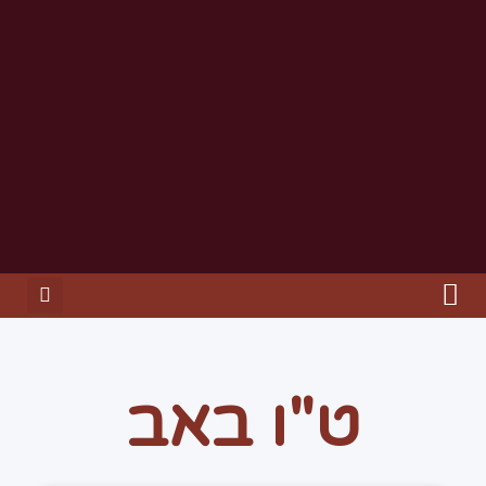
ט"ו באב