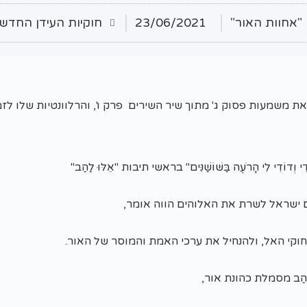
"אחוות האור"
23/06/2021
חוקיות העידן החדש
 משמעות פסוק ג' מתוך שיר השירים פרק ו', והרלוונטיות שלו לזמן
וְדוֹדִי לִי הָרֹעֶה בַּשּׁוֹשַׁנִּים" בראשי תיבות "אֵלּוּ לַהַב"
ם ישראל לשרת את האלוהים הווה אומר,
וקי האל, ולהנחיל את ערכי האמת והמוסר של האור.
הַב מסמלת כהונת אור,