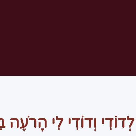
דוֹדִי וְדוֹדִי לִי הָרֹעֶה בַּש