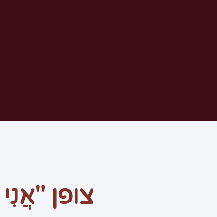
צופן "אֲנִי לְ