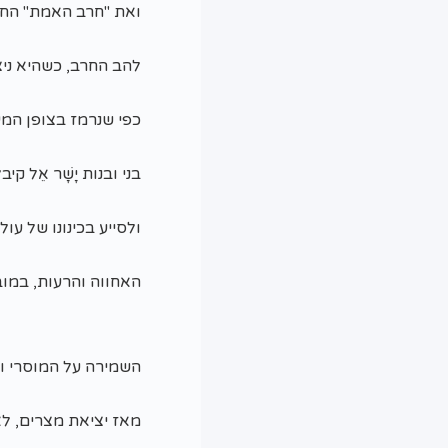
ואת "חרב האמת" החו
להב החרב, כשהיא ניצ
כפי שנרמז בצופן המילה
בני ובנות יָשָׁר אֵל 
ולסייע בכינונו של עול
האחווה והרעות, במובן
השמירה על המוסרי ו
מאז יציאת מצרים, לאורך 2,000 שנות גלות, ועד תקומתו 