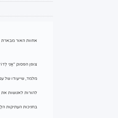
אחוות האור מבארת את
צופן הפסוק "אֲנִי לְדוֹדִי 
מלמד, שייעודו של ע
להורות לאנושות את ח
בחניכות העתיקות הלַ