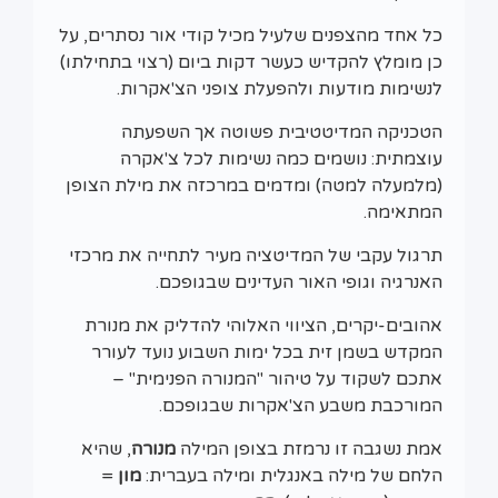
כל אחד מהצפנים שלעיל מכיל קודי אור נסתרים, על
כן מומלץ להקדיש כעשר דקות ביום (רצוי בתחילתו)
לנשימות מודעות ולהפעלת צופני הצ'אקרות.
הטכניקה המדיטטיבית פשוטה אך השפעתה
עוצמתית: נושמים כמה נשימות לכל צ'אקרה
(מלמעלה למטה) ומדמים במרכזה את מילת הצופן
המתאימה.
תרגול עקבי של המדיטציה מעיר לתחייה את מרכזי
האנרגיה וגופי האור העדינים שבגופכם.
אהובים-יקרים, הציווי האלוהי להדליק את מנורת
המקדש בשמן זית בכל ימות השבוע נועד לעורר
אתכם לשקוד על טיהור "המנורה הפנימית" –
המורכבת משבע הצ'אקרות שבגופכם.
אמת נשגבה זו נרמזת בצופן המילה
מנורה
, שהיא
הלחם של מילה באנגלית ומילה בעברית:
מון
=