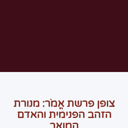
צופן פרשת אֱמֹר: מנורת
הזהב הפנימית והאדם
המואר