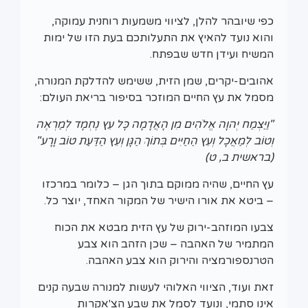
כפי שיובהר להלן, לציווי משמעות רוחנית עמוקה,
והוא נועד להאיץ את התעלותכם בעת הזו של ימות
המשיח ועידן חדש שבפתח.
אהובים-יקרים, שמן הזית, ששימש להדלקת המנורה,
מסמל את עץ החיים המוזכר בסיפור בריאת העולם:
"וַיַּצְמַח יְהוָה אֱלֹהִים מִן הָאֲדָמָה כָּל עֵץ נֶחְמָד לְמַרְאֶה
וְטוֹב לְמַאֲכָל וְעֵץ הַחַיִּים בְּתוֹךְ הַגָּן וְעֵץ הַדַּעַת טוֹב וָרָע"
(בראשית ב, ט)
עץ החיים, שהיה ממוקם בתוך הגן – כלומר במרכזו
– ביטא את אורו הישיר של המקור האחד, יוצר כל.
צבעו המוזהב-ירוק של עץ הזית מבטא את הכוח
המתמיר של האהבה – שכן הזהב הוא צבע
הטרנספורמציה והירוק הוא צבע האהבה.
זאת ועוד, הציווי האלוהי לעשות למנורה שבעה קנים
אינו סתמי, ונועד לסמל את שבע הצ'אקרות