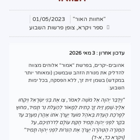
"אחוות האור"
01/05/2023
ספר ויקרא
,
צופן פרשות השבוע
עדכון אחרון : 3 מאי 2026
אהובים-יקרים, בפרשת "אמור" אלוהים מצווה
להדליק את מנורת הזהב שבמשכן (ומאוחר יותר
במקדש) בשמן זית זך, ללא הפסקה, בכל ימות
השבוע:
"וַיְדַבֵּר יְהוָה אֶל מֹשֶׁה לֵּאמֹר, צַו אֶת בְּנֵי יִשְׂרָאֵל וְיִקְחוּ
אֵלֶיךָ שֶׁמֶן זַיִת זָךְ כָּתִית לַמָּאוֹר לְהַעֲלֹת נֵר תָּמִיד, מִחוּץ
לְפָרֹכֶת הָעֵדֻת בְּאֹהֶל מוֹעֵד יַעֲרֹךְ אֹתוֹ אַהֲרֹן מֵעֶרֶב עַד
בֹּקֶר לִפְנֵי יְהוָה תָּמִיד חֻקַּת עוֹלָם לְדֹרֹתֵיכֶם, עַל
הַמְּנֹרָה הַטְּהֹרָה יַעֲרֹךְ אֶת הַנֵּרוֹת לִפְנֵי יְהוָה תָּמִיד"
(ויקרא כד, א-ד)