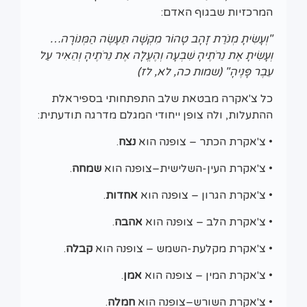
המרכזיות שבגוף האדם:
"וְעָשִׂיתָ מְנֹרַת זָהָב טָהוֹר מִקְשָׁה תֵּעָשֶׂה הַמְּנוֹרָה…
וְעָשִׂיתָ אֶת נֵרֹתֶיהָ שִׁבְעָה וְהֶעֱלָה אֶת נֵרֹתֶיהָ וְהֵאִיר עַל
עֵבֶר פָּנֶיהָ" (שמות כה, לא, לז)
כל צ'אקרה מבטאת שלב התפתחותי בספיראלת
ההתעלות, ולה צופן ייחודי המגלם מדרגה תודעתית:
• צ'אקרת הכתר – צופנה הוא
נצח
.
• צ'אקרת העין-השלישית–צופנה הוא
שמחה
.
• צ'אקרת הגרון – צופנה הוא
אחדות
.
• צ'אקרת הלב – צופנה הוא
אהבה
.
• צ'אקרת מקלעת-השמש – צופנה הוא
קבלה
.
• צ'אקרת המין – צופנה הוא
אמן
.
• צ'אקרת השורש–צופנה הוא
חמלה
.