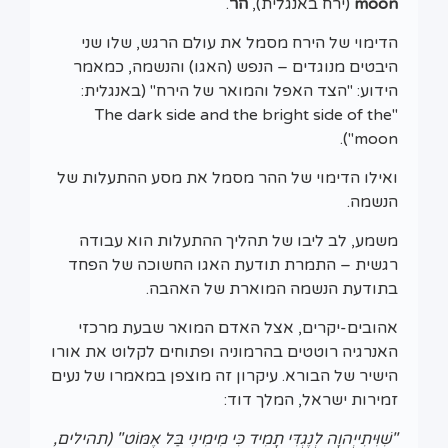
moon
(ירח באנגלית),
הר
.
הדימוי של הירח מסמל את עולם הרגש, שלו שני
היבטים מנוגדים – הנפש (האגו) והנשמה, כמאמר
הידוע: "הצד האפל והמואר של הירח" (באנגלית:
"The dark side and the bright side of the
moon").
ואילו הדימוי של ההר מסמל את מסע ההתעלות של
הנשמה.
משמע, לב ליבו של תהליך ההתעלות הוא עבודה
רגשית – התמרת תודעת האגו החשוכה של הפחד
בתודעת הנשמה המוארת של האהבה.
אהובים-יקרים, אצל האדם המואר שבעת מרכזי
האנרגיה רוטטים בהרמוניה ופתוחים לקלוט את אורו
הישיר של הבורא. עיקרון זה מוצפן במאמרו של נעים
זמירות ישראל, המלך דוד:
"שִׁוִּיתִייְהוָה לְנֶגְדִּי תָמִיד כִּי מִימִינִי בַּל אֶמּוֹט" (תהילים,