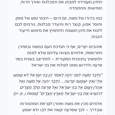
החזון מעמידה למבחן את הסבלנות ואורך הרוח,
הנחישות וההתמדה.
כמו בדורו של משה, גם היום – היבטי נפש של ספק
וחוסר אמון, קוצר רוח והיעדר סבלנות, גורמים לכם
לזנוח את חזון הנשמה ולהחמיץ את מימוש הייעוד
הגבוה.
אהובים-יקרים, אף כי תמיכת העם במשה ובאהרן
התרופפה, אלוהים מצווה עליהם שלא לסגת
ולהמשיך בתוכנית המקורית – להתייצב בשנית בפני
פרעה ולדרוש ממנו לשלוח את בני ישראל:
"וַיְדַבֵּר מֹשֶׁה לִפְנֵי יְהוָה לֵאמֹר הֵן בְּנֵי יִשְׂרָאֵל לֹא שָׁמְעוּ
אֵלַי וְאֵיךְ יִשְׁמָעֵנִי פַרְעֹה… וַיְדַבֵּר יְהוָה אֶל מֹשֶׁה וְאֶל
אַהֲרֹן וַיְצַוֵּם אֶל בְּנֵי יִשְׂרָאֵל וְאֶל פַּרְעֹה מֶלֶךְ מִצְרָיִם
לְהוֹצִיא אֶת בְּנֵי יִשְׂרָאֵל מֵאֶרֶץ מִצְרָיִם" (שמות ו, יב-יג)
אלוהים מכין את משה ואהרן לקראת המהמורות
שבדרך – לכך שפרעה יקשה את לבו ולא ישמע