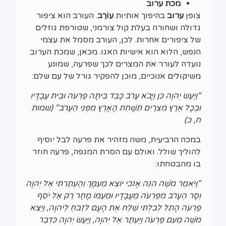
מכת ערוב
צופן
ערוב
בהיפוך אותיות
עוֹרֵב
. העורב הוא ציפור
גדולה ושחורה בעלת קול צורמני, שטורפת גוזלים
של ציפורים אחרות. לכן, העורב מסמל את עצמי
הנפש, הלוא הוא אישיות האגו. מכאן, שמכת הערוב
נועדה לעורר את המצרים לכך שפרעה, שמונע
משיקולים אנוכיים, מוכן להפקיר גורל של עם שלם:
"וַיַּעַשׂ יְהוָה כֵּן וַיָּבֹא עָרֹב כָּבֵד בֵּיתָה פַרְעֹה וּבֵית עֲבָדָיו
וּבְכָל אֶרֶץ מִצְרַיִם תִּשָּׁחֵת הָאָרֶץ מִפְּנֵי הֶעָרֹב" (שמות
ח, כ)
במכה הרביעית, משה מזהיר את פרעה לבל יוסיף
להוליך שולל. ואולם עם הסרת המגפה, פרעה חוזר
בו מהבטחתו:
"וַיֹּאמֶר מֹשֶׁה הִנֵּה אָנֹכִי יוֹצֵא מֵעִמָּךְ וְהַעְתַּרְתִּי אֶל יְהוָה
וְסָר הֶעָרֹב מִפַּרְעֹה מֵעֲבָדָיו וּמֵעַמּוֹ מָחָר רַק אַל יֹסֵף
פַּרְעֹה הָתֵל לְבִלְתִּי שַׁלַּח אֶת הָעָם לִזְבֹּחַ לַיהוָה, וַיֵּצֵא
מֹשֶׁה מֵעִם פַּרְעֹה וַיֶּעְתַּר אֶל יְהוָה, וַיַּעַשׂ יְהוָה כִּדְבַר