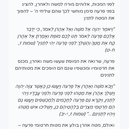
לפני המכות, אלוהים מורה למשה ולאהרן, להציג
בפני פרעה סימן מוחשי לכך שהם שליחי ה' – להפוך
את המטה לתנין:
"וַיֹּאמֶר יְהוָה אֶל מֹשֶׁה וְאֶל אַהֲרֹן לֵאמֹר, כִּי יְדַבֵּר
אֲלֵכֶם פַּרְעֹה לֵאמֹר תְּנוּ לָכֶם מוֹפֵת וְאָמַרְתָּ אֶל אַהֲרֹן
קַח אֶת מַטְּךָ וְהַשְׁלֵךְ לִפְנֵי פַרְעֹה יְהִי לְתַנִּין" (שמות ז,
ח-ט)
פרעה, שרואה את המופת שעשו משה ואהרן, מכנס
את חרטומיו ומכשפיו שגם הם הופכים את מטותיהם
לתנינים:
"וַיָּבֹא מֹשֶׁה וְאַהֲרֹן אֶל פַּרְעֹה וַיַּעֲשׂוּ כֵן כַּאֲשֶׁר צִוָּה יְהוָה
וַיַּשְׁלֵךְ אַהֲרֹן אֶת מַטֵּהוּ לִפְנֵי פַרְעֹה וְלִפְנֵי עֲבָדָיו וַיְהִי
לְתַנִּין, וַיִּקְרָא גַּם פַּרְעֹה לַחֲכָמִים וְלַמְכַשְּׁפִים וַיַּעֲשׂוּ גַם
הֵם חַרְטֻמֵּי מִצְרַיִם בְּלַהֲטֵיהֶם כֵּן, וַיַּשְׁלִיכוּ אִישׁ מַטֵּהוּ
וַיִּהְיוּ לְתַנִּינִם…" (שמות ז, י-יב)
ואולם, מטה אהרן בולע את מטות חרטומי פרעה –