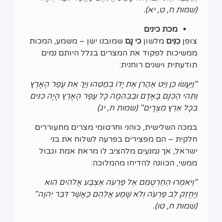
(שמות ח, ט, יא).
מכת כינים
צופן
כִנִּים
מלשון
כי נָם
שמובנו ישן – משמע, המכות
ממשיכות לפקוד את המצרים בגלל היותם נמים
תודעתית וישנים רוחנית:
"וַיַּעֲשׂוּ כֵן וַיֵּט אַהֲרֹן אֶת יָדוֹ בְמַטֵּהוּ וַיַּךְ אֶת עֲפַר הָאָרֶץ
וַתְּהִי הַכִּנָּם בָּאָדָם וּבַבְּהֵמָה כָּל עֲפַר הָאָרֶץ הָיָה כִנִּים
בְּכָל אֶרֶץ מִצְרָיִם" (שמות ח, יג)
במכה השלישית, כוהני וחרטומי מצרים מתעוררים
חלקית – הם מפצירים בפרעה לשלוח את בני
ישראל, אך נמנעים מלהציב לו מראת אמת וגבול
ממשי, הכוונה להדיחו מהמלוכה:
"וַיֹּאמְרוּ הַחַרְטֻמִּם אֶל פַּרְעֹה אֶצְבַּע אֱלֹהִים הִוא
וַיֶּחֱזַק לֵב פַּרְעֹה וְלֹא שָׁמַע אֲלֵהֶם כַּאֲשֶׁר דִּבֶּר יְהוָה"
(שמות ח, טו).