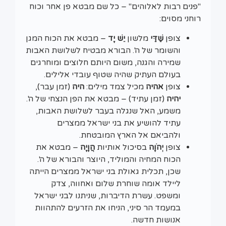
"פנים רבות לאלוהים" – כל שם מבטא פן אחר וכוח
רוחני מסוים:
צופן
שַׁדַּי
מלשון
יֵשׁ יָד
– מבטא את הכוח המגן
והשומר של ה'. הבורא מבטיח לשלושת האבות
שמירה והגנה, משום היותם חלוצים ומוחרגים
בעולם העתיק שהיה שטוף עובדי אלילים.
צופן
אהיה
מכיל צמד מילים:
היה
(זמן עבר),
יהיה
(זמן עתיד) – מבטא את הפן הנצחי של ה'.
משמע, האל שנגלה בעבר לשלושת האבות,
עתיד להושיע את בני ישראל ממצרים
ולהביאם אל הארץ המובטחת.
צופן
יְהֹוָה
בסיכול אותיות
הֲוָיָה
– מבטא את
הכוח המחיה והמוליד, היוצר והבורא של ה'.
שכן, תכלית גאולת בני ישראל ממצרים הייתה
ליילד אומה שוחרת שלום ואחווה, צדק
ומשפט. עשרת הדיברות, שניתנו לבני ישראל
במעמד הר סיני, הניחו את הזרעים להתהוות
אנושות חדשה.