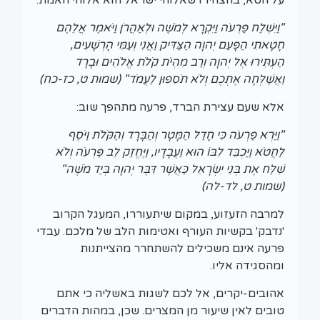
"וַיִּשְׁלַח פַּרְעֹה וַיִּקְרָא לְמֹשֶׁה וּלְאַהֲרֹן וַיֹּאמֶר אֲלֵהֶם
חָטָאתִי הַפָּעַם יְהוָה הַצַּדִּיק וַאֲנִי וְעַמִּי הָרְשָׁעִים,
הַעְתִּירוּ אֶל יְהוָה וְרַב מִהְיֹת קֹלֹת אֱלֹהִים וּבָרָד
וַאֲשַׁלְּחָה אֶתְכֶם וְלֹא תֹסִפוּן לַעֲמֹד" (שמות ט, כז-כח)
אלא שעם עצירת הברד, פרעה מתהפך שוב:
"וַיַּרְא פַּרְעֹה כִּי חָדַל הַמָּטָר וְהַבָּרָד וְהַקֹּלֹת וַיֹּסֶף
לַחֲטֹא וַיַּכְבֵּד לִבּוֹ הוּא וַעֲבָדָיו, וַיֶּחֱזַק לֵב פַּרְעֹה וְלֹא
שִׁלַּח אֶת בְּנֵי יִשְׂרָאֵל כַּאֲשֶׁר דִּבֶּר יְהוָה בְּיַד מֹשֶׁה"
(שמות ט, לד-לה)
למרבה הזעזוע, במקום שיתעוררו, המעגל הקרוב
'נדבק' בקשיות העורף ואטימות הלב של מלכם. עבדי
פרעה אינם משכילים להשתחרר מהצייתנות
ומהסגידה אליו.
אהובים-יקרים, אל לכם לשגות באשליה כי אתם
טובים לאין שיעור מן המצרים. שכן, במהות הדברים