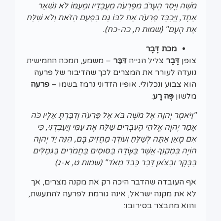
מֹשֶׁה וַיָּסַר הֶעָרֹב מִפַּרְעֹה מֵעֲבָדָיו וּמֵעַמּוֹ לֹא נִשְׁאַר
אֶחָד, וַיַּכְבֵּד פַּרְעֹה אֶת לִבּוֹ גַּם בַּפַּעַם הַזֹּאת וְלֹא שִׁלַּח
אֶת הָעָם" (שמות ח, כה-כח).
מכת דֶּבֶר
צופן
דֶּבֶר
צליל הגייה
דִּבֵּר
– משמע, המכה החמישית
נועדה לעורר את המצרים לכך שהדיבור של פרעה
הוא צבוע ונכלולי. אופיו הזדוני נרמז בשמו –
פרעה
מלשון
פֶּה רָע
:
"וַיֹּאמֶר יְהוָה אֶל מֹשֶׁה בֹּא אֶל פַּרְעֹה וְדִבַּרְתָּ אֵלָיו כֹּה
אָמַר יְהוָה אֱלֹהֵי הָעִבְרִים שַׁלַּח אֶת עַמִּי וְיַעַבְדֻנִי, כִּי
אִם מָאֵן אַתָּה לְשַׁלֵּחַ וְעוֹדְךָ מַחֲזִיק בָּם, הִנֵּה יַד יְהוָה
הוֹיָה בְּמִקְנְךָ אֲשֶׁר בַּשָּׂדֶה בַּסּוּסִים בַּחֲמֹרִים בַּגְּמַלִּים
בַּבָּקָר וּבַצֹּאן דֶּבֶר כָּבֵד מְאֹד" (שמות ט, א-ג)
אף העובדה שהדבר היכה רק את מקנה מצרים, אך
לא את מקנה ישראל, אינה גורמת לפרעה להתעשת,
והוא מתבצר בסירובו: