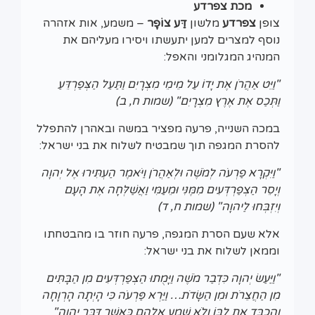
מכת צפרדע
צופן
צפרדע
מלשון
דַּע צוֹפָר
– משמע, אות אזהרה
נוסף למצרים למען יתעשתו ויסירו מעליהם את
המנהיג המגלומני והאפל:
"וַיֵּט אַהֲרֹן אֶת יָדוֹ עַל מֵימֵי מִצְרָיִם וַתַּעַל הַצְּפַרְדֵּעַ
וַתְּכַס אֶת אֶרֶץ מִצְרָיִם" (שמות ח, ב)
במכה השנייה, פרעה מפציר במשה ובאהרן להתפלל
להסרת המגפה תוך שמבטיח לשלוח את בני ישראל:
"וַיִּקְרָא פַרְעֹה לְמֹשֶׁה וּלְאַהֲרֹן וַיֹּאמֶר הַעְתִּירוּ אֶל יְהוָה
וְיָסֵר הַצְפַרְדְּעִים מִמֶּנִּי וּמֵעַמִּי וַאֲשַׁלְּחָה אֶת הָעָם
וְיִזְבְּחוּ לַיהוָה" (שמות ח, ד)
אלא שעם הסרת המגפה, פרעה חוזר בו מהבטחתו
וממאן לשלוח את בני ישראל:
"וַיַּעַשׂ יְהוָה כִּדְבַר מֹשֶׁה וַיָּמֻתוּ הַצְפַרְדְּעִים מִן הַבָּתִּים
מִן הַחֲצֵרֹת וּמִן הַשָּׂדֹת… וַיַּרְא פַּרְעֹה כִּי הָיְתָה הָרְוָחָה
וְהַכְבֵּד אֶת לִבּוֹ וְלֹא שָׁמַע אֲלֵהֶם כַּאֲשֶׁר דִּבֶּר יְהוָה"