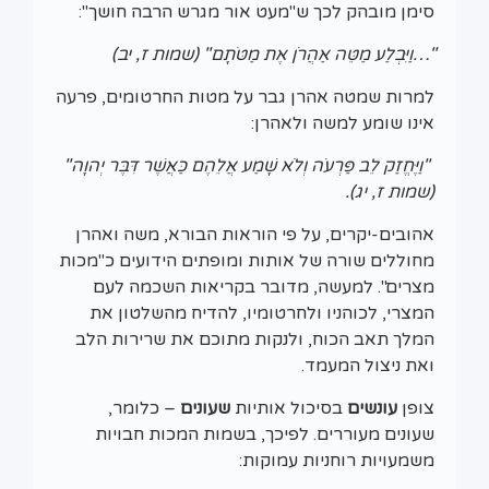
סימן מובהק לכך ש"מעט אור מגרש הרבה חושך":
"…וַיִּבְלַע מַטֵּה אַהֲרֹן אֶת מַטֹּתָם" (שמות ז, יב)
למרות שמטה אהרן גבר על מטות החרטומים, פרעה
אינו שומע למשה ולאהרן:
"וַיֶּחֱזַק לֵב פַּרְעֹה וְלֹא שָׁמַע אֲלֵהֶם כַּאֲשֶׁר דִּבֶּר יְהוָה"
(שמות ז, יג).
אהובים-יקרים, על פי הוראות הבורא, משה ואהרן
מחוללים שורה של אותות ומופתים הידועים כ"מכות
מצרים". למעשה, מדובר בקריאות השכמה לעם
המצרי, לכוהניו ולחרטומיו, להדיח מהשלטון את
המלך תאב הכוח, ולנקות מתוכם את שרירות הלב
ואת ניצול המעמד.
צופן
עונשים
בסיכול אותיות
שעונים
– כלומר,
שעונים מעוררים. לפיכך, בשמות המכות חבויות
משמעויות רוחניות עמוקות: