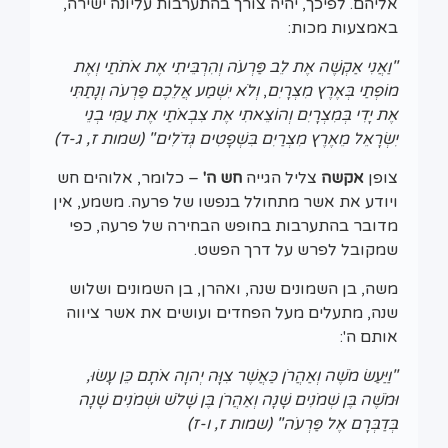
אליהם. לפיכך, יהיה צורך בהתערבות עליונה ישירה,
באמצעות מכות:
"וַאֲנִי אַקְשֶׁה אֶת לֵב פַּרְעֹה וְהִרְבֵּיתִי אֶת אֹתֹתַי וְאֶת
מוֹפְתַי בְּאֶרֶץ מִצְרָיִם
,
וְלֹא יִשְׁמַע אֲלֵכֶם פַּרְעֹה וְנָתַתִּי
אֶת יָדִי בְּמִצְרָיִם וְהוֹצֵאתִי אֶת צִבְאֹתַי אֶת עַמִּי בְנֵי
יִשְׂרָאֵל מֵאֶרֶץ מִצְרַיִם בִּשְׁפָטִים גְּדֹלִים" (שמות ז, ג-ד)
צופן
אקשה
צליל הגייה
חש ה'
– כלומר, אלוהים חש
ויודע את אשר מתחולל בנפשו של פרעה. משמע, אין
מדובר בהתערבות בחופש הבחירה של פרעה, כפי
שמקובל לפרש על דרך הפשט.
משה, בן השמונים שנה, ואהרן, בן השמונים ושלוש
שנה, מתעלים מעל הפחדים ועושים את אשר ציווה
אותם ה':
"וַיַּעַשׂ מֹשֶׁה וְאַהֲרֹן כַּאֲשֶׁר צִוָּה יְהוָה אֹתָם כֵּן עָשׂוּ,
וּמֹשֶׁה בֶּן שְׁמֹנִים שָׁנָה וְאַהֲרֹן בֶּן שָׁלֹשׁ וּשְׁמֹנִים שָׁנָה
בְּדַבְּרָם אֶל פַּרְעֹה" (שמות ז, ו-ז)