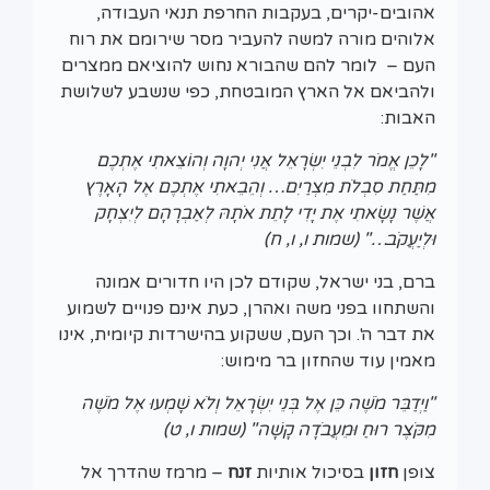
אהובים-יקרים, בעקבות החרפת תנאי העבודה,
אלוהים מורה למשה להעביר מסר שירומם את רוח
העם – לומר להם שהבורא נחוש להוציאם ממצרים
ולהביאם אל הארץ המובטחת, כפי שנשבע לשלושת
האבות:
"לָכֵן אֱמֹר לִבְנֵי יִשְׂרָאֵל אֲנִי יְהוָה וְהוֹצֵאתִי אֶתְכֶם
מִתַּחַת סִבְלֹת מִצְרַיִם… וְהֵבֵאתִי אֶתְכֶם אֶל הָאָרֶץ
אֲשֶׁר נָשָׂאתִי אֶת יָדִי לָתֵת אֹתָהּ לְאַבְרָהָם לְיִצְחָק
וּלְיַעֲקֹב…" (שמות ו, ו, ח)
ברם, בני ישראל, שקודם לכן היו חדורים אמונה
והשתחוו בפני משה ואהרן, כעת אינם פנויים לשמוע
את דבר ה'. וכך העם, ששקוע בהישרדות קיומית, אינו
מאמין עוד שהחזון בר מימוש:
"וַיְדַבֵּר מֹשֶׁה כֵּן אֶל בְּנֵי יִשְׂרָאֵל וְלֹא שָׁמְעוּ אֶל מֹשֶׁה
מִקֹּצֶר רוּחַ וּמֵעֲבֹדָה קָשָׁה" (שמות ו, ט)
צופן
חזון
בסיכול אותיות
זנח
– מרמז שהדרך אל