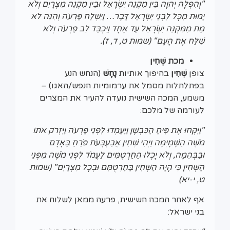
"וְהִפְלָה יְהוָה בֵּין מִקְנֵה יִשְׂרָאֵל וּבֵין מִקְנֵה מִצְרָיִם וְלֹא
יָמוּת מִכָּל לִבְנֵי יִשְׂרָאֵל דָּבָר… וַיִּשְׁלַח פַּרְעֹה וְהִנֵּה לֹא
מֵת מִמִּקְנֵה יִשְׂרָאֵל עַד אֶחָד וַיִּכְבַּד לֵב פַּרְעֹה וְלֹא
שִׁלַּח אֶת הָעָם"
(שמות ט, ד, ז).
מכת שְׁחִין
צופן
שְׁחִין
בהיפוך אותיות
נָחָשׁ
(הנחש הנע
בפתלתלות מסמל את ערמומיות הנפש/האגו) –
משמע, המכה השישית נועדה להעיר את המצרים
לעורמה של מלכם:
"וַיִּקְחוּ אֶת פִּיחַ הַכִּבְשָׁן וַיַּעַמְדוּ לִפְנֵי פַרְעֹה וַיִּזְרֹק אֹתוֹ
מֹשֶׁה הַשָּׁמָיְמָה וַיְהִי
שְׁחִי
ן אֲבַעְבֻּעֹת פֹּרֵחַ בָּאָדָם
וּבַבְּהֵמָה, וְלֹא יָכְלוּ הַחַרְטֻמִּים לַעֲמֹד לִפְנֵי מֹשֶׁה מִפְּנֵי
הַשְּׁחִין כִּי הָיָה הַשְּׁחִין בַּחַרְטֻמִּם וּבְכָל מִצְרָיִם" (שמות
ט, י-יא)
אף לאחר המכה השישית, פרעה ממאן לשלוח את
בני ישראל: