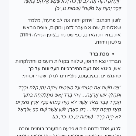
"וַיְחַזֵּק יְהוָה אֶת לֵב פַּרְעֹה וְלֹא שָׁמַע אֲלֵהֶם כַּאֲשֶׁר
דִּבֶּר יְהוָה אֶל מֹשֶׁה"
(שמות ט, יב)
לשון הכתוב: "ויחזק יהוה את לב פרעה", מלמד
שאלוהים, שהוא מעבר לזמן ומקום, צופה מראש
את בחירות האדם, כפי שנרמז בצופן המילה
ויחזק
מלשון
ויחזה.
מכת ברד
הברד יוצא הדופן, שלווה בקולות רועמים והתלקחות
אש, ביטא את זעם ההיררכיות העליונות על כך
שהמצרים, בקיבעונם, מצייתים למלך שקרי וכוחני:
"וַיֵּט מֹשֶׁה אֶת מַטֵּהוּ עַל הַשָּׁמַיִם וַיהוָה נָתַן קֹלֹת וּבָרָד
וַתִּהֲלַךְ אֵשׁ אָרְצָה… וַיְהִי בָרָד וְאֵשׁ מִתְלַקַּחַת בְּתוֹךְ
הַבָּרָד כָּבֵד מְאֹד אֲשֶׁר לֹא הָיָה כָמֹהוּ בְּכָל אֶרֶץ מִצְרַיִם
מֵאָז הָיְתָה לְגוֹי… רַק בְּאֶרֶץ גֹּשֶׁן אֲשֶׁר שָׁם בְּנֵי יִשְׂרָאֵל
לֹא הָיָה בָּרָד" (שמות ט, כג-כד, כו)
לרגע אחד נדמה היה שפרעה מתעורר רוחנית ומכה
על חטא, בהצהירו שאלוהי ישראל הוא אלוהי האמת: