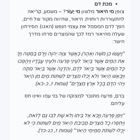
מכת
דם
צופן
מי היאור
מלשון
מי יֵעוֹר
? – משמע, קריאה
להתעוררות רוחנית. היאור, שהיווה מקור של חיים,
הפך לדם המסמל את עצמי הנפש (האגו). הסירחון
שעלה מהיאור רמז לכך שהמצרים סרחו מדרך
הישר:
"וַיַּעֲשׂוּ כֵן מֹשֶׁה וְאַהֲרֹן כַּאֲשֶׁר צִוָּה יְהוָה וַיָּרֶם בַּמַּטֶּה וַיַּךְ
אֶת הַמַּיִם אֲשֶׁר בַּיְאֹר לְעֵינֵי פַרְעֹה וּלְעֵינֵי עֲבָדָיו וַיֵּהָפְכוּ
כָּל הַמַּיִם אֲשֶׁר בַּיְאֹר לְדָם, וְהַדָּגָה אֲשֶׁר בַּיְאֹר מֵתָה
וַיִּבְאַשׁ הַיְאֹר וְלֹא יָכְלוּ מִצְרַיִם לִשְׁתּוֹת מַיִם מִן הַיְאֹר
וַיְהִי הַדָּם בְּכָל אֶרֶץ מִצְרָיִם" (שמות ז, כ-כא)
ברם, פרעה מתנכר למצוקה של בני עמו ואינו חס
עליהם:
"וַיִּפֶן פַּרְעֹה וַיָּבֹא אֶל בֵּיתוֹ וְלֹא שָׁת לִבּוֹ גַּם לָזֹאת,
וַיַּחְפְּרוּ כָל מִצְרַיִם סְבִיבֹת הַיְאֹר מַיִם לִשְׁתּוֹת כִּי לֹא
יָכְלוּ לִשְׁתֹּת מִמֵּימֵי הַיְאֹר" (שמות ז, כג-כד).