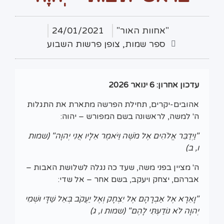
"אחוות האור"
24/01/2021
ספר שמות
,
צופן פרשות השבוע
עדכון אחרון: 6 ינואר 2026
אהובים-יקרים, תחילת הפרשה מתארת את התגלות
ה' למשה, לראשונה בשם המפורש – יהוה:
"וַיְדַבֵּר אֱלֹהִים אֶל מֹשֶׁה וַיֹּאמֶר אֵלָיו אֲנִי יְהוָה" (שמות
ו, ב)
ה' מציין בפני משה, שעד כה נגלה לשלושת האבות –
אברהם, יצחק ויעקב, בשם אחר – אל שדי:
"וָאֵרָא אֶל אַבְרָהָם אֶל יִצְחָק וְאֶל יַעֲקֹב בְּאֵל שַׁדָּי וּשְׁמִי
יְהוָה לֹא נוֹדַעְתִּי לָהֶם"
(שמות ו, ג)