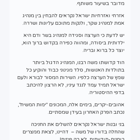
מדובר בשיעור משותף.
אזרחי ואזרחיות ישראל נקראים להבחין בין מנהיג
אמת למנהיג שקר, ולנקות מתוכם עליונות ושררה.
יש לדעת כי הערצה וסגידה למנהיג בשר ודם היא
ילדותית ביסודה, ומהווה כפירה בקדוש ברוך הוא,
יוצר כל ברוא ובריה.
הוד קדושתו משה רבנו, המנהיג הדגול ביותר
בתולדות האנושות, סלד מגינוני כבוד והוקיע כל
שמץ של הערצה כלפיו. השירות המסור לבורא ולעם
ישראל תמיד עמד לנגד עיניו, לא הרצון להיכתב
בדפי ההיסטוריה.
אהובים-יקרים, בימים אלה, המכונים "ימות המשיח",
נכתב הפרק האחרון בעידן שמסתיים.
בני ובנות ישראל נקראים להשלים את החניכה
שהחלה בדורו של משה – דהיינו, לצאת ממצרים
רוחנית-תודעתית, לא רק פיזית!