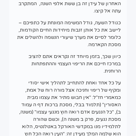
האחרון של עידן זה בן ששת אלפי השנה, המתקרב
עתה אל קיצו.
כגודל השעה, גודל המשימה המונחת על כתפיכם –
ליישב את כל אותן זנבות מיחידות החיים הקודמות,
כלומר לסיים את מערך שיעורי הנשמה ולהשלים את
מסכת הקארמה.
כיוון שכך, בזמן מיוחד זה נקראים אתם להציב
במרכז חייכם את הריפוי העצמי וההתפתחות
הרוחנית.
על כל אחד ואחת להתחייב לתהליך אישי יסודי
ומקיף של ריפוי וחניכה אצל מורה רוח של אמת,
כמאמרי חז"ל: "אין חבוש מתיר את עצמו מבית
האסורין" (תלמוד בבלי, מסכת ברכות דף ה עמוד
ב), "כל הנגעים אדם רואה חוץ מנגעי עצמו" (משנה,
מסכת נגעים, פרק ב משנה ה), וכשם שהורה
לתלמידיו מנו במקדשי האורקל באטלנטיס, הלוא
הוא שלמה המלך מעידן זה: "העין רואה הכל חוץ