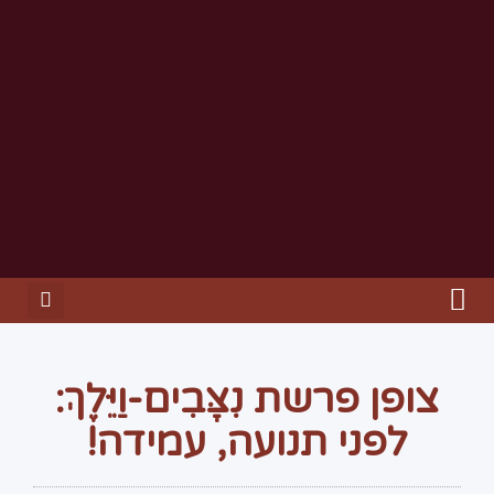
צופן פרשת נִצָּבִים-וַיֵּלֶךְ:
לפני תנועה, עמידה!