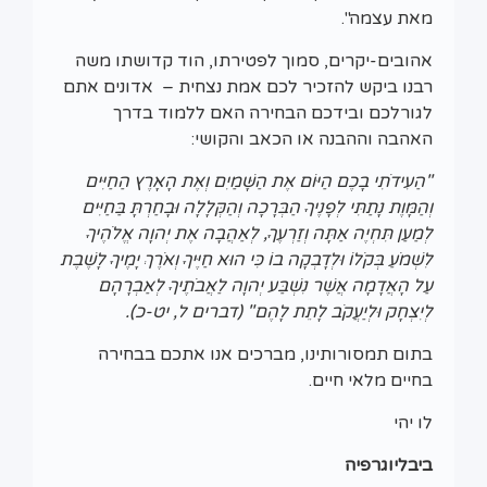
מאת עצמה".
אהובים-יקרים, סמוך לפטירתו, הוד קדושתו משה
רבנו ביקש להזכיר לכם אמת נצחית – אדונים אתם
לגורלכם ובידכם הבחירה האם ללמוד בדרך
האהבה וההבנה או הכאב והקושי:
"הַעִידֹתִי בָכֶם הַיּוֹם אֶת הַשָּׁמַיִם וְאֶת הָאָרֶץ הַחַיִּים
וְהַמָּוֶת נָתַתִּי לְפָנֶיךָ הַבְּרָכָה וְהַקְּלָלָה וּבָחַרְתָּ בַּחַיִּים
לְמַעַן תִּחְיֶה אַתָּה וְזַרְעֶךָ, לְאַהֲבָה אֶת יְהוָה אֱלֹהֶיךָ
לִשְׁמֹעַ בְּקֹלוֹ וּלְדָבְקָה בוֹ כִּי הוּא חַיֶּיךָ וְאֹרֶךְ יָמֶיךָ לָשֶׁבֶת
עַל הָאֲדָמָה אֲשֶׁר נִשְׁבַּע יְהוָה לַאֲבֹתֶיךָ לְאַבְרָהָם
לְיִצְחָק וּלְיַעֲקֹב לָתֵת לָהֶם" (דברים ל, יט-כ).
בתום תמסורותינו, מברכים אנו אתכם בבחירה
בחיים מלאי חיים.
לו יהי
ביבליוגרפיה