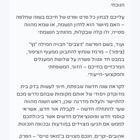
הנוכחי.
עלייכם לבחון כל פרט ופרט של חייכם בשנה שחלפה
– האם מיושר הוא לחזון הנשמה, או שמא מהווה
סטייה, ולו קלה שבקלות, מהנתיב הנשמתי.
ועוד, בשם הפרשה "ניצבים" חבויה המילה "נץ"
(ציפור) – מרמז שנחוץ להתבונן ממעוף הציפור,
במבט חד ונטול פשרה על שלושת המעגלים
המרכזיים בחייכם – הזוגי, המשפחתי
והמקצועי-הייעודי.
לקראת שנה חדשה שבפתח, חיוני לעשות בדק בית
מדוקדק ויסודי של אותם מקומות שבהם נדרש מכם
להתיישר ולעלות מדרגה. שכן, ראש השנה מהווה
שער להתחלה חדשה – לקבלת אור חדש, אשראי
קוסמי חדש ופוטנציאלים חדשים אשר ביכולתכם
לממש אם תגיעו מצוידים במודעות ובכוונה הנכונות.
אהובים-יקרים, הנכם מצויים ב"מאני טיים" – הפרק