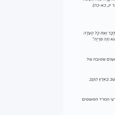
(במדבר יג, כא-כה)
ם דָּבָר וְאֶת כָּל הָעֵדָה
וא וְזֶה פִּרְיָהּ"
ענים שטובה של
ֵׁב בְּאֶרֶץ הַנֶּגֶב
רעי המרד הפושטים