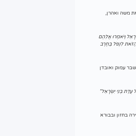
ת משה ואהרן,
שְׂרָאֵל וַיֹּאמְרוּ אֲלֵהֶם
ַזֹּאת לִנְפֹּל בַּחֶרֶב
שבר עמוק ואובדן
ל עֲדַת בְּנֵי יִשְׂרָאֵל"
ירה בחזון ובבורא