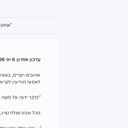
"אחוו
עדכון אחרון: 6 יוני 2026
אהובים-יקרים, בשנה
לאסוף מודיעין לקראת
"וַיְדַבֵּר יְהוָה אֶל מֹשֶׁה ל
מכל שבט נשלח נציג, ס