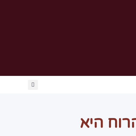
שְׁלַח לְךָ (חלק 1): הרוח היא