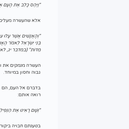
"וַיַּהַס כָּלֵב אֶת הָעָם אֶ
אלא שהעשרה מעלים ה
"וְהָאֲנָשִׁים אֲשֶׁר עָלוּ עִ
בְּנֵי יִשְׂרָאֵל לֵאמֹר הָאָר
מִדּוֹת" (במדבר יג, לא
העשרה מנמקים את ווד
גבוה וחסון במיוחד.
בדברם אל העם, הם מכ
רואה אותם:
"וְשָׁם רָאִינוּ אֶת הַנְּפִילִ
בטענתם חבויה ביקור