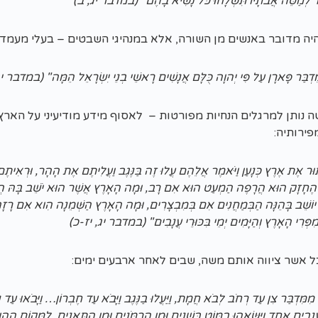
לְמַטֵּה אֲבֹתָיו תִּשְׁלָחוּ כֹּל נָשִׂיא בָהֶם" (במדבר יג, ב)
יה מדובר באנשים מן השורה, אלא במנהיגי השבטים – בעלי מעמד ר
ִּדְבַּר פָּארָן עַל פִּי יְהוָה כֻּלָּם אֲנָשִׁים רָאשֵׁי בְנֵי יִשְׂרָאֵל הֵמָּה" (במדבר י
 נותן למרגלים הנחיות מפורטות – לאסוף מידע מודיעיני על הארץ,
פירותיה:
וּר אֶת אֶרֶץ כְּנָעַן וַיֹּאמֶר אֲלֵהֶם עֲלוּ זֶה בַּנֶּגֶב וַעֲלִיתֶם אֶת הָהָר, וּרְאִ
הָ הֶחָזָק הוּא הֲרָפֶה הַמְעַט הוּא אִם רָב, וּמָה הָאָרֶץ אֲשֶׁר הוּא יֹשֵׁב בָּהּ
ֹשֵׁב בָּהֵנָּה הַבְּמַחֲנִים אִם בְּמִבְצָרִים, וּמָה הָאָרֶץ הַשְּׁמֵנָה הִוא אִם רָזָה
 מִפְּרִי הָאָרֶץ וְהַיָּמִים יְמֵי בִּכּוּרֵי עֲנָבִים" (במדבר יג, יז-כ)
ל אשר ציווה אותם משה, שבים לאחר ארבעים ימים:
ץ מִמִּדְבַּר צִן עַד רְחֹב לְבֹא חֲמָת, וַיַּעֲלוּ בַנֶּגֶב וַיָּבֹא עַד חֶבְרוֹן… וַיָּבֹאוּ עַד נַ
ֲנָבִים אֶחָד וַיִּשָּׂאֻהוּ בַמּוֹט בִּשְׁנָיִם וּמִן הָרִמֹּנִים וּמִן הַתְּאֵנִים, לַמָּקוֹם הַ