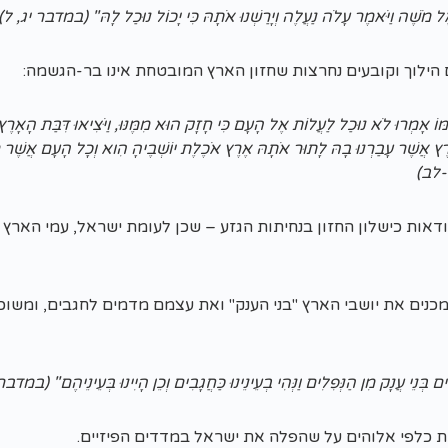
ל מֹשֶׁה וַיֹּאמֶר עָלֹה נַעֲלֶה וְיָרַשְׁנוּ אֹתָהּ כִּי יָכוֹל נוּכַל לָהּ" (במדבר יג, ל)
ילוך וקובעים נחרצות שחזון הארץ המובטחת אינו בר-הגשמה:
מּוֹ אָמְרוּ לֹא נוּכַל לַעֲלוֹת אֶל הָעָם כִּי חָזָק הוּא מִמֶּנּוּ, וַיֹּצִיאוּ דִּבַּת הָאָר
ֶץ אֲשֶׁר עָבַרְנוּ בָהּ לָתוּר אֹתָהּ אֶרֶץ אֹכֶלֶת יוֹשְׁבֶיהָ הִוא וְכָל הָעָם אֲשֶׁר רָא
-לב)
אות כישלון החזון בנחיתות הגזע – שכן לעומת ישראל, עמי הארץ נ
נים את יושבי הארץ "בני הענק" ואת עצמם מדמים לחגבים, ומשוכ
ים בְּנֵי עֲנָק מִן הַנְּפִלִים וַנְּהִי בְעֵינֵינוּ כַּחֲגָבִים וְכֵן הָיִינוּ בְּעֵינֵיהֶם" (במד
ת כלפי אלוהים על שהפלה את ישראל במדדים הפיזיים.