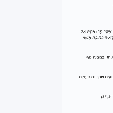
ֶץ אֲשֶׁר תָּרוּ אֹתָהּ אֶל
ִינוּ בְתוֹכָהּ אַנְשֵׁי
יחנו במבנה גוף
נעים שכך גם העולם
בר יג, לג)