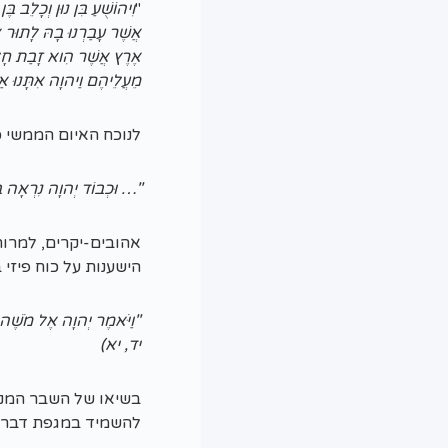
"
וִיהוֹשֻׁעַ בִּן נוּן וְכָלֵב 
אֲשֶׁר עָבַרְנוּ בָהּ לָתוּר 
אֶרֶץ אֲשֶׁר הִוא זָבַת חָלָב
מֵעֲלֵיהֶם וַיהוָה אִתָּנוּ א
לנוכח האיום הממשי כ
"… וּכְבוֹד יְהוָה נִרְאָה ב
אהובים-יקרים, למרות
הישענות על כוח פיזי 
"וַיֹּאמֶר יְהוָה אֶל מֹשֶׁה 
יד, יא)
בשיאו של השבר המנהי
להשמיד במגפת דבר א