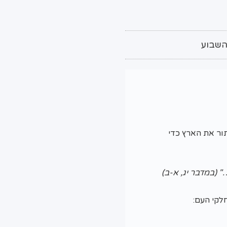
השבוע
ור את הארץ כדי
ל…"
(במדבר יג, א-ב)
חלקי העם: