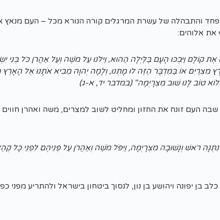
פחד והתבהלה של עשרת המרגלים קורה הנורא מכל – העם מנאץ א
את אלוהים:
נוּ אֶת קוֹלָם וַיִּבְכּוּ הָעָם בַּלַּיְלָה הַהוּא, וַיִּלֹּנוּ עַל מֹשֶׁה וְעַל אַהֲרֹן כֹּל בְּנֵי יִ
רֶץ מִצְרַיִם אוֹ בַּמִּדְבָּר הַזֶּה לוּ מָתְנוּ, וְלָמָה יְהוָה מֵבִיא אֹתָנוּ אֶל הָאָרֶץ ה
לָבַז הֲלוֹא טוֹב לָנוּ שׁוּב מִצְרָיְמָה" (במדבר יד, א-ג)
שבה העם זונח את החזון ומחליט לשוב למצרים, משה ואהרן חווים 
ִתְּנָה רֹאשׁ וְנָשׁוּבָה מִצְרָיְמָה, וַיִּפֹּל מֹשֶׁה וְאַהֲרֹן עַל פְּנֵיהֶם לִפְנֵי כָּל קְהַ
לב בן יפונה ויהושע בן נון, לנסוך ביטחון בישראל ולהתריע מפני כפ