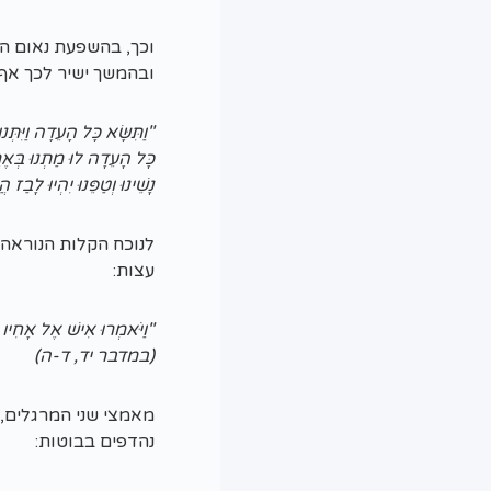
וכך, בהשפעת נאום ה
ובהמשך ישיר לכך אף 
"וַתִּשָּׂא כָּל הָעֵדָה וַיִּתְּ
כָּל הָעֵדָה לוּ מַתְנוּ בְּאֶ
נָשֵׁינוּ וְטַפֵּנוּ יִהְיוּ 
לנוכח הקלות הנוראה 
עצות:
"וַיֹּאמְרוּ אִישׁ אֶל אָחִיו נ
(במדבר יד, ד-ה)
מאמצי שני המרגלים, כ
נהדפים בבוטות: