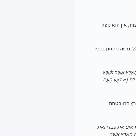
, אין הוא נופל
, משה מתחנן בפניו
אָרֶץ אֲשֶׁר נִשְׁבַּע
סְלַח נָא לַעֲו‍ֹן הָעָם
ארץ המובטחת
הָרֹאִים אֶת כְּבֹדִי וְאֶת
אֶת הָאָרֶץ אֲשֶׁר