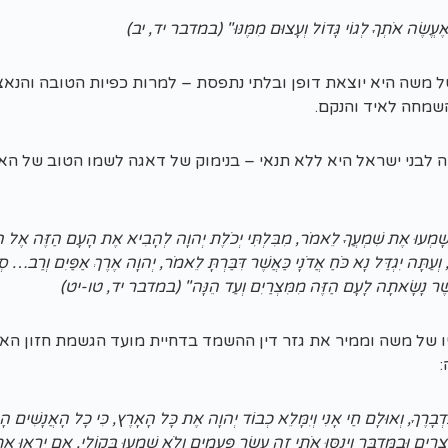
וּ וְאֶעֱשֶׂה אֹתְךָ לְגוֹי גָּדוֹל וְעָצוּם מִמֶּנּוּ" (במדבר יד, יב)
 משה היא יוצאת דופן ובלתי נתפסת – למרות כפיות הטובה והנאצות
שמחה לאיד והנקם.
לבני ישראל היא ללא תנאי – בנימוק של דאגה לשמו הטוב של האל
שָׁמְעוּ אֶת שִׁמְעֲךָ לֵאמֹר, מִבִּלְתִּי יְכֹלֶת יְהוָה לְהָבִיא אֶת הָעָם הַזֶּה אֶל הָ
, וְעַתָּה יִגְדַּל נָא כֹּחַ אֲדֹנָי כַּאֲשֶׁר דִּבַּרְתָּ לֵאמֹר, יְהוָה אֶרֶךְ אַפַּיִם וְרַב… 
כַאֲשֶׁר נָשָׂאתָה לָעָם הַזֶּה מִמִּצְרַיִם וְעַד הֵנָּה" (במדבר יד, טו-יט)
יו של משה וממיר את גזר דין ההשמד בדחיית מועד הגשמת חזון ה
:
ִּדְבָרֶךָ, וְאוּלָם חַי אָנִי וְיִמָּלֵא כְבוֹד יְהוָה אֶת כָּל הָאָרֶץ, כִּי כָל הָאֲנָשִׁים 
רַיִם וּבַמִּדְבָּר וַיְנַסּוּ אֹתִי זֶה עֶשֶׂר פְּעָמִים וְלֹא שָׁמְעוּ בְּקוֹלִי, אִם יִרְאוּ 