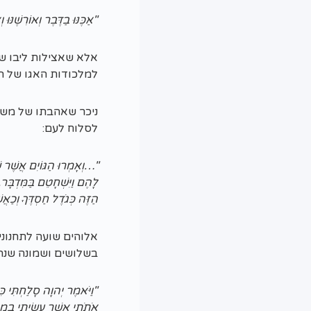
"אַכֶּנּוּ בַדֶּבֶר וְאוֹרִשֶׁנּ
אלא שאצילות ליבו של
למלכודות האגו של ה
ניכר שאהבתו של משה 
לסלוח לעם:
"…וְאָמְרוּ הַגּוֹיִם אֲשֶׁר 
לָהֶם וַיִּשְׁחָטֵם בַּמִּדְבָּר
הַזֶּה כְּגֹדֶל חַסְדֶּךָ וְ
אלוהים שועה לתחנונ
בשלושים ושמונה שנה
"וַיֹּאמֶר יְהוָה סָלַחְתִּי כ
אֹתֹתַי אֲשֶׁר עָשִׂיתִי בְמִצְ