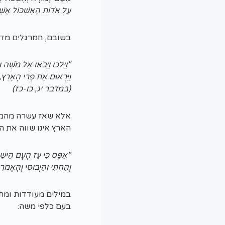
עַל אֹדוֹת הָאֶשְׁכּוֹל אֲשֶׁ
בשובם, המרגלים מדב
"וַיֵּלְכוּ וַיָּבֹאוּ אֶל מֹשֶׁ
וַיַּרְאוּם אֶת פְּרִי הָאָרֶץ, 
(במדבר יג, כו-כז)
אלא שאז עשרה מהמר
הארץ אינו שווה את ה
"אֶפֶס כִּי עַז הָעָם הַיֹּשֵׁ
וְהַחִתִּי וְהַיְבוּסִי וְהָאֱמ
במילים מעודדות ומחז
בעם כלפי משה: