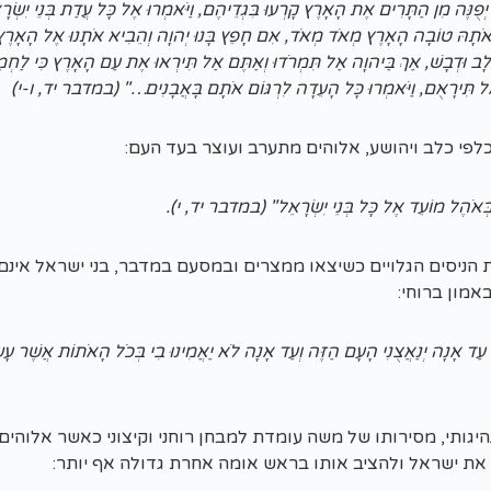
בֶּן יְפֻנֶּה מִן הַתָּרִים אֶת הָאָרֶץ קָרְעוּ בִּגְדֵיהֶם, וַיֹּאמְרוּ אֶל כָּל עֲדַת בְּנֵי יִ
אֹתָהּ טוֹבָה הָאָרֶץ מְאֹד מְאֹד, אִם חָפֵץ בָּנוּ יְהוָה וְהֵבִיא אֹתָנוּ אֶל הָאָרֶץ הַ
 וּדְבָשׁ, אַךְ בַּיהוָה אַל תִּמְרֹדוּ וְאַתֶּם אַל תִּירְאוּ אֶת עַם הָאָרֶץ כִּי לַחְמ
ַל תִּירָאֻם,
וַיֹּאמְרוּ כָּל הָעֵדָה לִרְגּוֹם אֹתָם בָּאֲבָנִים…" (במדבר יד, ו-י)
לפי כלב ויהושע, אלוהים מתערב ועוצר בעד העם:
ְּאֹהֶל מוֹעֵד אֶל כָּל בְּנֵי יִשְׂרָאֵל" (במדבר יד, י).
 הניסים הגלויים כשיצאו ממצרים ובמסעם במדבר, בני ישראל אינם
באמון ברוחי:
עַד אָנָה יְנַאֲצֻנִי הָעָם הַזֶּה וְעַד אָנָה לֹא יַאֲמִינוּ בִי בְּכֹל הָאֹתוֹת אֲשֶׁר עָ
גותי, מסירותו של משה עומדת למבחן רוחני וקיצוני כאשר אלוהים 
ת ישראל ולהציב אותו בראש אומה אחרת גדולה אף יותר: