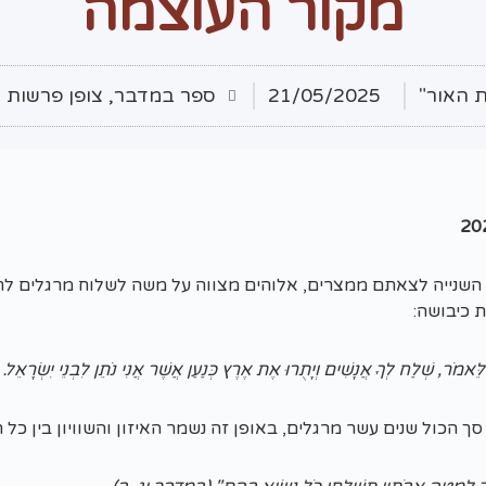
מקור העוצמה
ת האור"
21/05/2025
ספר במדבר
,
צופן פרשות 
 השנייה לצאתם ממצרים, אלוהים מצווה על משה לשלוח מרגלים לת
 כיבושה:
ֵּאמֹר, שְׁלַח לְךָ אֲנָשִׁים וְיָתֻרוּ אֶת אֶרֶץ כְּנַעַן אֲשֶׁר אֲנִי נֹתֵן לִבְנֵי יִשְׂרָאֵ
ך הכול שנים עשר מרגלים, באופן זה נשמר האיזון והשוויון בין כל 