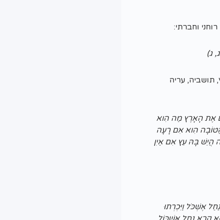
וחני וחברתי:
ג, ג)
 תושביה, עריה
יתֶם אֶת הָאָרֶץ מַה הִוא
 הֲטוֹבָה הִוא אִם רָעָה
 הֲיֵשׁ בָּהּ עֵץ אִם אַיִן
חַל אֶשְׁכֹּל וַיִּכְרְתוּ
הוּא קָרָא נַחַל אֶשְׁכּוֹל