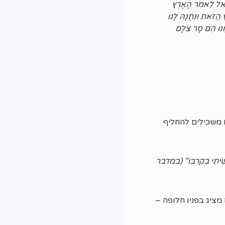
שְׂרָאֵל לֵאמֹר הָאָרֶץ
זֹּאת וּנְתָנָהּ לָנוּ
ֵנוּ הֵם סָר צִלָּם
 משכילים להחליף
שִׂיתִי בְּקִרְבּוֹ" (במדבר
מציג בפניו חלופה –