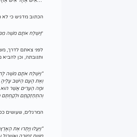
"…אִישׁ אֶחָד אִישׁ אֶחָד 
הכתוב מדגיש כי לא ה
"
וַיִּשְׁלַח אֹתָם מֹשֶׁה מִמ
לפני צאתם לדרך, משה
ותנובתה, וכן להביא מ
"וַיִּשְׁלַח אֹתָם מֹשֶׁה לָת
וְאֶת הָעָם הַיֹּשֵׁב עָלֶי
וּמָה הֶעָרִים אֲשֶׁר הוּא יו
וְהִתְחַזַּקְתֶּם וּלְקַחְתֶּם
המרגלים, שעושים ככ
"וַיַּעֲלוּ וַיָּתֻרוּ אֶת הָאָרֶ
מִשָּׁם זְמוֹרָה וְאֶשְׁכּוֹל ע