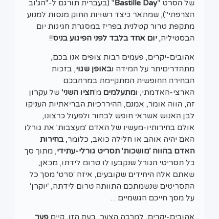
של הסרט "
Bastille Day
" (בעברית תורגם ל-"הג'וב
הצרפתי"), שמתאר כיצד רשויות החוק מנסות למנוע
מתקפת טרור קטלנית בפריז במסגרת חגיגות יום
הבסטיליה,
יום אחד בלבד לפני הפיגוע בניס
!!
אהובים-יקרים, פעמים רבות צופים אנו בכם,
מתהדריםיתר על המידה ו
באופן שגוי
, בזכות
הבחירה החופשית המתקיימת במרחבכם
הארצי-האדמתי, ו
מתעלמים
מ'
חציו השני'
של עקרון
זה, הווה אומר, אמנם, ההיררכיות הבריאתיות העניקו
לבן האנוש אשראי חופש לבחור ולפעול כרצונו,
אולם בחירותיו-מעשיו של האדם 'מעצבות' את גורלו
האם יהיה אוהב או חלילה כואב, כלומר,
בחירות
האדם בהווה 'מושכות' תסריט גורלי-עתידי
, מתוך סך
כל תסריטי הגורל שנקבעו לו טרום לידתו, מכאן,
שאתם אלה היחידים שקובעים, איזה 'סרט' מסך כל
התסריטים שנשמתכם התוותה טרום לידתה, 'יוקרן'
על מסך חייכם הגשמיים…
אהובים-יקרים, למרבה הצער, בעת הזו, קיים
פער