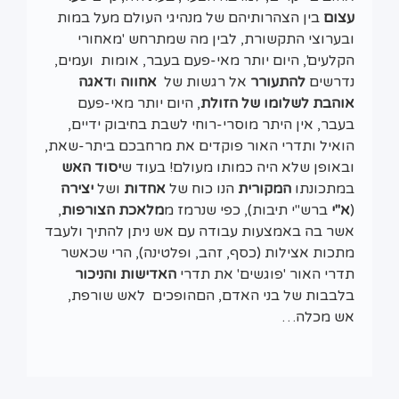
עצום
בין הצהרותיהם של מנהיגי העולם מעל במות
ובערוצי התקשורת, לבין מה שמתרחש 'מאחורי
הקלעים', היום יותר מאי-פעם בעבר, אומות ועמים,
נדרשים
להתעורר
אל רגשות של
אחווה
ו
דאגה
אוהבת לשלומו של הזולת
, היום יותר מאי-פעם
בעבר, אין היתר מוסרי-רוחי לשבת בחיבוק ידיים,
הואיל ותדרי האור פוקדים את מרחבכם ביתר-שאת,
ובאופן שלא היה כמותו מעולם! בעוד ש
יסוד האש
במתכונתו
המקורית
הנו כוח של
אחדות
ושל
יצירה
(
א"י
ברש"י תיבות), כפי שנרמז מ
מלאכת הצורפות
,
אשר בה באמצעות עבודה עם אש ניתן להתיך ולעבד
מתכות אצילות (כסף, זהב, ופלטינה), הרי שכאשר
תדרי האור 'פוגשים' את תדרי
האדישות והניכור
בלבבות של בני האדם, הםהופכים לאש שורפת,
אש מכלה…