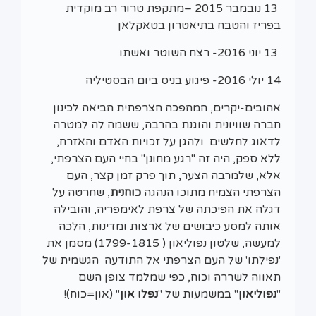
13 נובמבר 2015 –מתקפת טרור רב מוקדית
בפריז והטבח בתיאטרון בטאקלאן
13 יוני 2016- רצח השוטר ואשתו
14 יולי 2016- פיגוע בניס ביום הבסטיליה
אהובים-יקרים, המהפכה הצרפתית הביאה לכינון
חברה שוויונית והוגנת בהרבה, ששמה לה למטרה
לדאוג לחלשים ולהגן על זכויות האדם והאזרח,
ללא ספק, היה זה "רגע מחונן" בחיי העם הצרפתי,
אלא, שלמרבה הצער, תוך פרק זמן קצר, העם
הצרפתי הצמיח מתוכו הנהגה
כוחנית
, שחרטה על
דגלה את הפיכתה של צרפת לאימפריה, והובילה
אותה למסע כיבושים של ארצות ומדינות, הלכה
למעשה, שלטון נפוליאון ( 1799-1815) מסמן את
'נפילתו' של העם הצרפתי אל התודעה הגשמית של
תאווה לשררה וכוח, כפי שמלמד צופן השם
"
נפוליאון
" במשמעות של "
נפלו און
" (און=כוח)!