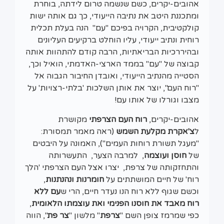
אהובים-יקרים, כשם שנשמה טרום לידתה, בוחרת
ומתכננת היטב את נתיבה הייעודי, כך גם אותה ישות
קולקטיבית, הקרויה בפיכם "עם" הנה בעלת תכלית
רוחית ונתיב ייעודי, עליו הוחלט ברקיעים העליונים
ובהיררכיות הבריאתיות, הרבה קודם להתהוות אותה
קבוצה של "עם" בממד הארצי-האדמתי, הואיל וכך,
הסטייה מהנתיב הייעודי, ואובדן החיבור הגבוה אל
"רוח העם", יוצר את אותן השלכות 'בלתי-רצויות' על
מצבו וגורלו של אותו עם!
אהובים-יקרים,
רוח העם הצרפתי
מקושרת
ל
צ'אקרת מקלעת השמש
(ראה מאמר תמסורת:
"מעגל תשורת רוחות העמים"), האמונה על היבטים
של
חוסן ועוצמה
, למרבה הצער, התעשרותה
והתחזקותה של צרפת, יצרו אצל העם הצרפתי 'הלך
רוח' של חיים המושתתים על
חומרנות ונהנתנות
,
וכשם שגוף ללא רוח הנו נעדר חיים, הרי ש
עם ללא
רוח מאבד את חוסנו הפנימי ואת עוצמתו הלאומית
,
כפי שמרמז צופן השם "
צרפת
" מלשון "
צר פת
", הווה