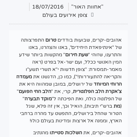
"אחוות האור"
18/07/2016
צופן אירועים בעולם
אהובים-יקרים, שבועות בודדים
טרום
התפרצותה
של "אינתיפאדת היחידים", באנו והצהרנו, באנו
והתרענו, שזוהי "
שעת חירום
" מהקשות ביותר שידע
המין האנושי ככלל, ועם ישר-אל בפרט (ראה
מאמר-תמסורת: "צופן חדשות י"א תשרי תשע"ו
והקריאה להתעוררות!"), כמו כן, הדגשנו את
מעמדה
הרוחי המיוחד
של ירושלים, במובן שמהווה היא את
צ'אקרת הלב הפלנטרית
, קרי, את "
הלב החי הפועם
"
של הפלנטה כולה, ואת הפיכתה ל"
מוקד תבערה
"
(
מת
ברש"י תיבות), הואיל וכך, אין זה פלא, שגל
הטרור שהחל בירושלים, התפשט עד מהרה ברחבי
הארץ, וממנה אל ארצות ומדינות בעולם כולו!
אהובים-יקרים, את
השלכות
סטייתו
מהנתיב