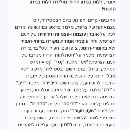
אומר,
דלות במזון הרוחי מולידה דלות במזון
הגשמי!
אהובים-יקרים, הפיגוע ביום הבסטיליה, יום
עצמאותה של צרפת, מלמד בראש ובראשונה וקודם
לכל, על
אובדן עוצמתו-עצמיותו הרוחית
של העם
הצרפתי, והרי
עוצמה אמתית
מקורה ברוחי-הנצחי
ולא
בחומרי-הזמני
, צופן שם העיר "ניס" בריביירה
הצרפתית, מלמד על 'הסתלקות' הרוח מקרבו של
העם הצרפתי: "
ניס
" מלשון "
נָס י'
" (נָס = נמלט,
הסתלק, ברח), צופן השם "
בסטיליה
" מלשון "
יטה
סבל
", רומז על ההשלכה הרת האסון של אובדן
החיבור לרוח העם, צופן השם "
ריביירה
" מלשון "
ריב
"
ו-"
ירה
" מלמד על מצב של מאבק ומלחמה, פיגוע
הדריסה במשאית מלמד שלכל אירוע בגשמי ישנה
תכלית עליונה, והרי "
דריסה
" מלשון "
סדר יה
", במובן
של יצירת "
שעון מעורר
" חזק במיוחד, עבור העם
הצרפתי לשוב אל שורשיו הרוחיים, משמעות זו
הועצמה במיוחד, נוכח
תזמון
מועד עלייתו לאקרנים