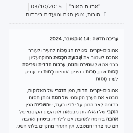
"אחוות האור"
03/10/2015
סוכות
,
צופן חגים ומועדים ביהדות
עריכה חדשה : 14 אוקטובר, 2024
אהובים-יקרים, סגולת חג סֻכּוֹת להעיר ולעורר
אתכם לשמור את
שְׁבוּעַת הכְּסוּת
החוקהעליון
בבריאה של
שמירה והגנה
,
ערבות הדדית ופריסת
חָסוּת
שכן,
סֻכּוֹת
בהיפוך אותיות
כְּסוּת
ניב עתיק
לערך
חָסוּת
.
אהובים-יקרים,
הרוח
, הפן
הזכרי
של האלוקות,
מבטא את הערך הקוסמי של
הגנה
ומתן חסות
בדומה לאב המגן על ילדיו בעוד, ש
השכינה
הפן
הנקבי
של האלוהות מבטאת את הערך הקוסמי של
אהבה
בדומה לאהבת אם לילדיה. ביטחון ואהבה
הם שני צדדי המטבע, אין האחד מתקיים בלתי השני.