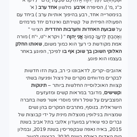
כ"ג ,מ' ), הסיפרה
ארבע
מלשון
אחד ערב
( א'
בגימטרייה אחד, רבע בהיפוך אותיות ערב ) ביחד עם
הפעולה הפיזית של קשירתם ואיגודם יחד מרמזים
על
שבועת האחדות והערבות ההדדית
. הציווי "
וְאָהַבְתָּ לְרֵעֲךָ כָּמוֹךָ
אֲנִי יְהוָה
" ( ויקרא י"ט, י"ח ) מורה
אמת מקודשת כי רעך הוא כמוך משום,
שאותו החלק
האלוקי השוכן בך שוכן אף בו
לפיכך, הפוגע באחר
בעצמו הוא פוגע.
אהובים-יקרים, לדאבוננו כי רב, בעת הזו חדשות
לבקרים מדווחים מקרים של ניצול ופגיעה בשתי
קצוות האוכלוסייה החלשות ביותר –
תינוקות
ו
קשישים
, מדובר במראות קשים ומזעזעים
המצביעים על שפל רוחני מוסרי אשר פשה בחברה
הישראלית. בנוסף, מתרבים המקרים בהן נשים
שמצויות בגילופין מנוצלות מינית על ידי קבוצות של
גברים כפי שאירע במועדון אלנבי בתל אביב בשנת
2015, באיה נאפה שבקפריסין בשנת 2019, ובמלון
הים האדום באילת בשנת 2020. ברצוננו להעיר