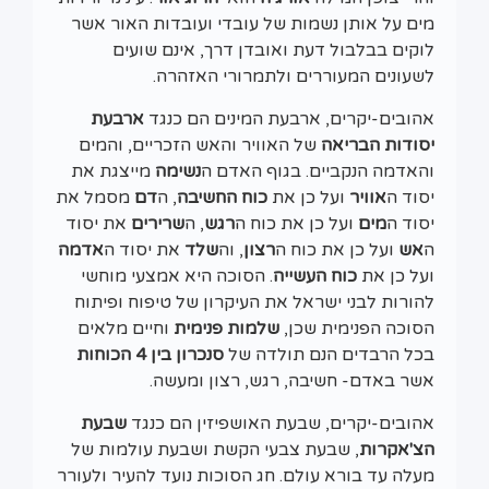
מים על אותן נשמות של עובדי ועובדות האור אשר
לוקים בבלבול דעת ואובדן דרך, אינם שועים
לשעונים המעוררים ולתמרורי האזהרה.
אהובים-יקרים, ארבעת המינים הם כנגד
ארבעת
יסודות הבריאה
של האוויר והאש הזכריים, והמים
והאדמה הנקביים. בגוף האדם ה
נשימה
מייצגת את
יסוד ה
אוויר
ועל כן את
כוח החשיבה
, ה
דם
מסמל את
יסוד ה
מים
ועל כן את כוח ה
רגש
, ה
שרירים
את יסוד
ה
אש
ועל כן את כוח ה
רצון
, וה
שלד
את יסוד ה
אדמה
ועל כן את
כוח העשייה
. הסוכה היא אמצעי מוחשי
להורות לבני ישראל את העיקרון של טיפוח ופיתוח
הסוכה הפנימית שכן,
שלמות פנימית
וחיים מלאים
בכל הרבדים הנם תולדה של
סנכרון בין 4 הכוחות
אשר באדם- חשיבה, רגש, רצון ומעשה.
אהובים-יקרים, שבעת האושפיזין הם כנגד
שבעת
הצ'אקרות
, שבעת צבעי הקשת ושבעת עולמות של
מעלה עד בורא עולם. חג הסוכות נועד להעיר ולעורר