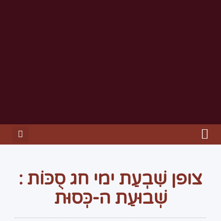
צופן שִׁבְעַת ימי חג סֻכּוֹת :
שְׁבוּעַת ה-כְּסוּת