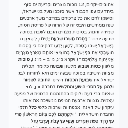
אהובים-יקרים, 12 מכות מצרים וקריעת ים סוף
ביחד עם ענני הכבוד אשר סוככו מעל בני ישראל,
וסיפקו להם את כל צרכיהם במדבר משך ארבעים
שנה ממחישים היבט זה של הרוח של פריסת חסות,
שמירה והגנה. בסוכות מצווים הנכם לשבת בסוכה
שבעה ימים: "
בַּסֻּכֹּת תֵּשְׁבוּ שִׁבְעַת יָמִים
כָּל הָאֶזְרָח
בְּיִשְׂרָאֵל יֵשְׁבוּ בַּסֻּכֹּת, לְמַעַן יֵדְעוּ דֹרֹתֵיכֶם כִּי בַסֻּכּוֹת
הוֹשַׁבְתִּי אֶת בְּנֵי יִשְׂרָאֵל בְּהוֹצִיאִי אוֹתָם מֵאֶרֶץ מִצְרָיִם
אֲנִי יְהוָה אֱלֹהֵיכֶם " ( ויקרא כ"ג, מ"ב – מ"ג )
, סוכות
מלשון
כסות
ו
שבוע
מלשון
שבועה
כלומר, תכלית
מצוות הישיבה בסוכה שבעה ימים היא להורות לבני
ישראל את
שבועת הכסות
דהיינו,
החובה
לשמור
ולהגן על חסרי הישע והחלשים
בחברה
וכן, למי
שאינם ברי דעת ולוקים בהתנהגות הרסנית של פגיעה
עצמית. מצוות ארבעת המינים ממשיכה את אותו
עיקרון של דאגה, אכפתיות וערבות כלפי
כלל
חלקי
החברה הישראלית: " וּלְקַחְתֶּם לָכֶם בַּיּוֹם הָרִאשׁוֹן
פְּרִי
עֵץ הָדָר כַּפֹּת תְּמָרִים וַעֲנַף עֵץ עָבֹת וְעַרְבֵי נָחַל
וּשְׂמַחְתֶּם לִפְנֵי יְהוָה אֱלֹהֵיכֶם שִׁבְעַת יָמִים " ( ויקרא