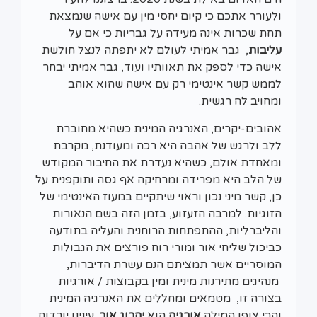
ולעורר אתכם כי קיום יחסי מין עם אישה שנמצאת
תחת שכרות אינה מעידה על גבריות כי אם על
עליבות
, גבר אמיתי לעולם לא יתפתה לנצל חולשת
אישה כדי לספק את תאוותיו ועוד, גבר אמיתי יבחר
לממש קשר אינטימי רק עם אישה שהוא אוהב
ומחויב לה רגשית.
אהובים-יקרים, האנרגיה המינית כשהיא מחוברת
ללב ולרגש של אהבה היא רכה ומעודנת, מקרבת
ומאחדת אולם, כשהיא נעדרת את החיבור המקודש
של הלב היא מפרידה ומרחיקה אף גסה ותוקפנית על
כן, קשר מיני נכון וראוי שיתקיים במעוז האינטימי של
הזוגיות. למרבה הזעזוע, בזמן הזה בשם הנאורות
והליברליות, ההתפתחות הרוחנית והעליה בתודעה
כביכול שליחי אור ומורי רוח פורצים את הגבולות
המוסריים אשר תמציתם הנם עשרת הדיברות,
מנהיגים מתירנות מינית ומין בקבוצות / אורגיות
בצורה זו, מטמאים ומחללים את האנרגיה המינית
והרי צופן המילה
אורגיה
הוא
יהרוג אור
. עינינו יורדות