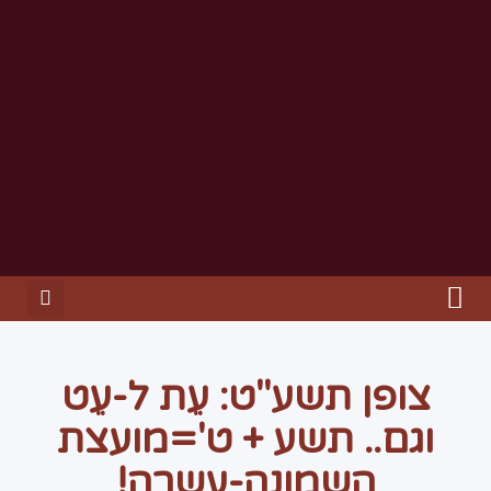
צופן תשע"ט: עֵת ל-עֵט
וגם.. תשע + ט'=מועצת
השמונה-עשרה!