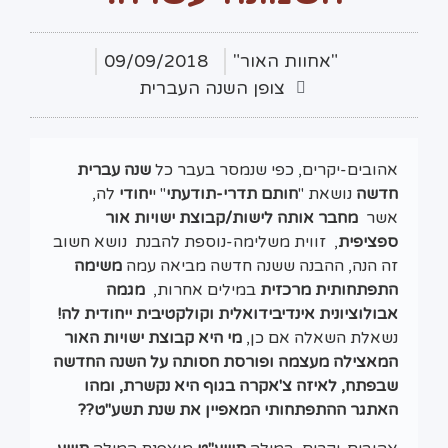
"אחוות האור"
09/09/2018
צופן השנה העברית
אהובים-יקרים, כפי שנמסר בעבר כל
שנה עברית
חדשה
נושאת "
חותם תדרי-תודעתי
" י
יחודי
לה,
אשר
מחבר אותה לישות/קבוצת ישויות אור
ספציפית
, זווית משלימה-נוספת להבנת נושא חשוב
זה הנה, ההבנה ששנה חדשה מביאה עמה
משימה
התפתחותית מרכזית
במילים אחרות,
מגמה
אבולוציונית אינדיבידואלית וקולקטיבית ייחודית לה!
נשאלת השאלה אם כן,
מי היא קבוצת ישויות האור
המאצילה מעצמה ופורסת חסותה על השנה החדשה
שבפתח, לאיזה צ'אקרה בגוף היא נקשרת, ומהו
האתגר ההתפתחותי המאפיין את שנת תשע"ט??