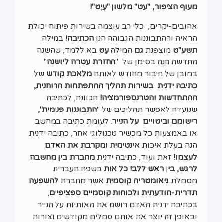
מעוף הציפור, "עט" מלשון "עַיִט"!
אהובים-יקרים, כלי רב עוצמה בשירות פיתוח יכולת
הראיה וההתבוננות הגבוהה הנו
הכתיבה
! במילה
תשע"ט
מוצפנת
גם
המילה
עֵט
בא ללמד, שהשנה
החדשה הנה בסימן של "
החזרת עטרה ליושנה
"
במובן של חיבור מחודש לאותה
מלאכת קודש
של
כתיבה ידנית בשירות תהליך ההתפתחות הרוחנית,
ההתחדשות והטרנספורמציה!
הכוונה, לכתיבה
שנועדה לאפשר תהליכים של "
התבוננות פנימית",
רישומם וביטויים על הנייר.
לעומת כתיבה במחשב
או באמצעות כל מכשיר טכנולוגי אחר, כתיבה ידנית
הנה בעלת איכות
אינטימית ומקרבת את האדם
לעצמו!
זאת ועוד, כתיבה ידנית
מחברת בין מחשבה
לרגש, בין ראש ללב! כל אות
בשפה העברית
מסמלת
גיאומטריה קוסמית
אשר מחברת
להשפעה
תדרית-תודעתית ולכוחות קוסמיים ספציפיים
,
בכתיבה ידנית האדם רושם את האותיות על הנייר
ובאופן זה יוצר את אותם סמלים מקודשים וצורות