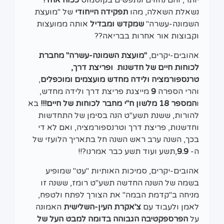
נשאלת השאלה, מהו
תפקידה הייחודי
של "מועצת
השמונה-עשרה"
שמקדש ומבדיל
אותה ממועצות
וקבוצות אור אחרות בבריאה??
אהובים-יקרים,
"מועצת השמונה-עשרה" מחברת
לכוחות חיים של חדשנות ופריצת דרך,
טרנספורמציה ולידה מחדש מועצמים ומוכפלים
,
והרי הספרה
9
מייצגת פריצת דרך ולידה מחדש,
ו
המספר 18 מלשון ח"י מחבר לכוחות של חיים!!!
בא
להורות, ששנת תשע"ט הנה בסימן של התחדשות
וחדשנות, פריצת דרך וטרנספורמציה, ואם לא די
בכך, השנה ערב ראש השנה חל בתאריך הלועזי של
ה-
9.9
,תשע ועוד תשע כבר אמרנו?!!
אהובים-יקרים, סמיכות האותיות "עט" שמופיע
בשמה של השנה החדשה תשע"ט רומז, ששנה זו
מניחה ב"קדמת הבמה" את הצורך לפתח ולטפח,
לאמן ולעבוד עם
צ'אקרת העין-השלישית
האמונה
על
הפרספקטיבה הגבוהה
בדומה למבט העל של