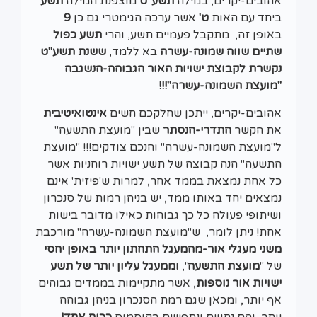
אהובים-יקרים, במילה
תשע"ט
מוצפנת המילה
תשע
ביחד עם האות
ט'
אשר ערכה הגימטרי גם כן
9
באופן זה, מתקבל פעמיים תשע, והרי
תשע כפול
שתיים שווה שמונה-עשרה
בא ללמד,
ששנת תשע"ט
נקשרת לקבוצת ישויות האור הגבוהה-הנשגבה
"מועצת השמונה-עשרה"
!!!
אהובים-יקרים, ייתכן שחלקכם חשים
אינטואיטיבית
את הקשר
התדרי-הנסתר
שבין "מועצת התשעה"
ל"מועצת השמונה-עשרה" והנכם צודקים!!! "מועצת
התשעה" הנה קבוצה של תשע ישויות רוחניות אשר
כל אחת נמצאת בממד אחר, למרות ש'פיזית' אינם
נמצאים יחד באותו ממד, יש בניהן רמות של סנכרון
ושיתופי פעולה כל כך גבוהות כאילו מדובר בישות
אחת! ניתן לומר, ש"מועצת השמונה-עשרה" מורכבת
משני מעגלי אור-מהמעגל התחתון יותר באופן יחסי
של "
מועצת התשעה
",
וממעגל עליון יותר
של תשע
ישויות אור נוספות
, אשר מתקיימות בממדים גבוהים
אף יותר, ומכאן שגם רמת הסנכרון בניהן גבוהה
יותר, והם נחווים ונתפשים בקוסמוס
ככוח אחד!