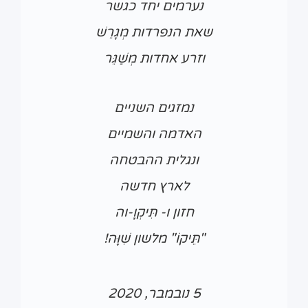
נערמים יחד כגשר
שאת הנפרדות מְגָרֵשׁ
וזרע אחדות מְשַׁגֵּר
נמזגים השניים
האדמה והשמיים
ונגלית ההבטחה
לארץ חדשה
חזון ו- תִּיקְוָ-וה
"תֵּיקוֹ" מלשון שִׁוָּה!
5 נובמבר, 2020