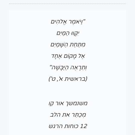
"וַיֹּאמֶר אֱלֹהִים
יִקָּווּ הַמַּיִם
מִתַּחַת הַשָּׁמַיִם
אֶל מָקוֹם אֶחָד
וְתֵרָאֶה הַיַּבָּשָׁה"
(בראשית א', ט')
משנמשך אור קַו
מְכַתֵּר את הלב
12 כוחות הרגש