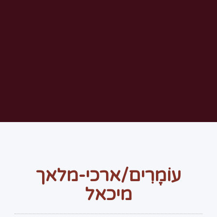
עוֹמָרִים/ארכי-מלאך
מיכאל