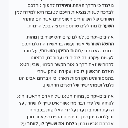
מלמד כי הדרך
האחת והיחידה
להפוך גורלכם
לברכה לשנות מציאות חייכם לטובה היא למידה למן
השורש
של השיעורים הנשמתיים אשר הם
פותחי
השערים
מחוללים טרנספורמציה בכל הרמות.
אהובים-יקרים, לעולם קיים יחס
ישיר
בין
מהות
החטא
השורשי
אשר נעשה בראשית התגלמותכם
בממד האדמתי ל
מהות התיקון הנשמתי
, על מנת
לעשות עיקרון זה לנהיר דיו עבורכם, ברצוננו
להמחיש זאת דרך ביאור הקשר הסמוי, שבין חטא
האדם הראשון לניסיון עקידת יצחק שהרי,
בתמסורותינו הקודמות הארנו כי אברהם אבינו הנו
גלגול נשמתי ישיר
של האדם הראשון.
אהובים-יקרים, מהות חטאו של האדם הראשון היא
לקיחה
של פרי דבר מה אשר
אינו שייך לו
שהרי, עץ
הדעת הונח בגן עדן על ידי האלוקות בכבודה
ובעצמה כיוון שכך, ביחידת החיים שלאחר מכן
אברהם אבינו נבחן ב
לתת את ששייך לו
,
לוותר
על