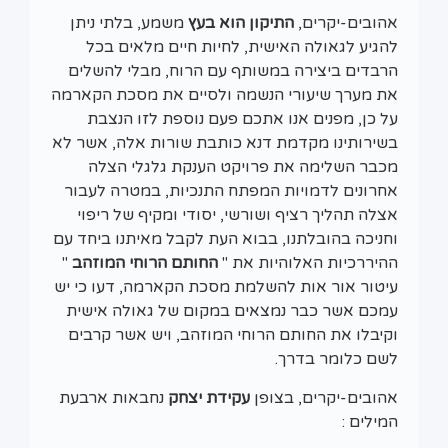
אהובים-יקרים,
התיקון הוא בעץ
משמע, בלתי ניתן
להגיע לגאולה האישית, לחיות חיים מלאים בכל
הרבדים ביצירה במשותף עם הרוח, מבלי להשלים
את מערך שיעורי הנשמה ולסיים את מסכת הקארמה
על כן, מפנים אנו אתכם פעם נוספת לזו הנצבת
בשירותינו מקדמת דנא כותבת שורות אלה, אשר לא
מכבר השלימה את פרויקט הענקת גלגלי הצלה
אחרונים לדמויות המפתח התנכיות, במטרה לעבור
אצלה תהליך רציף ושורשי, יסודי ומקיף של ריפוי
וחניכה בהובלתנו, בבוא העת לקבל מאיתנו ביחד עם
ההיררכיות האלוהיות את "
החותם הרוחי המוזהב
"
עיטור אור אות להשלמת מסכת הקארמה, דעו כי יש
עמכם אשר כבר נמצאים במקום של גאולה אישית
וקיבלו את החותם הרוחי המוזהב, ויש אשר קרבים
לשם כלומר בדרך.
אהובים-יקרים, בצופן
עקידת יצחק
נחבאות ארבעת
המילים :