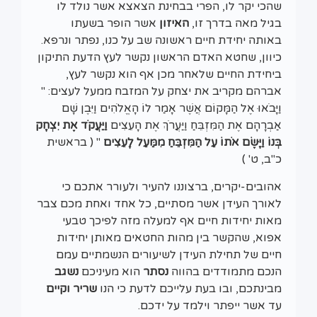
שהכי יקר לו, הפרי בבחינת הצאצא אשר נולד לו
בגיל מאה בדרך זו,
האיזון
אשר הופר בשעתו
באותה יחידת חיים ראשונה שב על כנו, נפתר ונרפא.
כיוון, שחטא האדם הראשון נקשר לעץ הדעת התיקון
ביחידת החיים שלאחר מכן אף הוא נקשר לעץ,
אברהם מקריב את יצחק על המזבח ממעל לעצים: "
וַיָּבֹאוּ אֶל הַמָּקוֹם אֲשֶׁר אָמַר לוֹ הָאֱלֹהִים וַיִּבֶן שָׁם
אַבְרָהָם אֶת הַמִּזְבֵּחַ וַיַּעֲרֹךְ אֶת הָעֵצִים
וַיַּעֲקֹד אֶת יִצְחָק
בְּנוֹ
וַיָּשֶׂם אֹתוֹ עַל הַמִּזְבֵּחַ מִמַּעַל לָעֵצִים
" ( בראשית
כ"ב, ט' )
אהובים-יקרים, ברצוננו להעיר ולעורר אתכם כי
לאורך העידן אשר מסתיים, כל אחד ואחת מכם צבר
מאות יחידות חיים אף למעלה מזה לפיכך טבעי
אפוא, שהקשר בין מהות החטאים מאותן יחידות
חיים של תחילת העידן לשיעורים הנשמתיים עמם
הנכם מתמודדים בהווה
נסתר
הוא מעיניכם
נשגב
מבינתכם, ובו בעת עלייכם לדעת כי הנו
שריר וקיים
עד אשר ייפתר וילמד על ידכם.