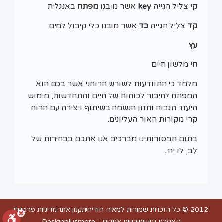
קי
צליל הגייה
key
אשר מובנו
מפתח
באנגלית
קד
צליל הגייה
כד
אשר מובנו כלי קיבול למים
עץ
חי
מלשון חיים
מלמד כי התוודעות לשורש הרוחני אשר בכם הוא
המפתח לחיבור לכוחות של חיים והתחדשות, מימוש
היעוד הגבוה וחזון הנשמה בשיתוף ויצירה עם הרוח
קרי מקורות האור העליונים.
בתום תמסורותינו מברכים אנו אתכם בבחירות של
לב, לו יהי.
2012 © כל הזכויות שמורות למאיה הודיה
תקנון אתר
מדיניות פרטיות
הצהרת נגישות
בניית אתרים - Designplusmore