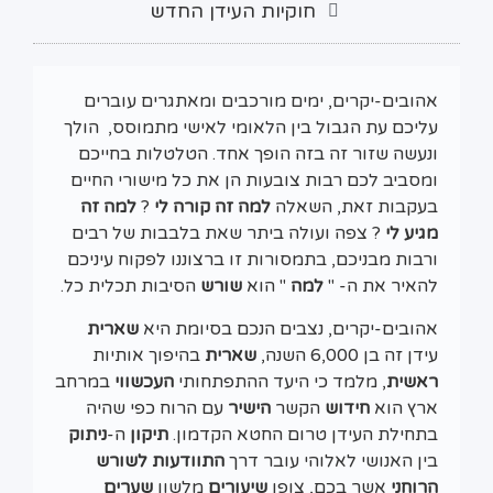
חוקיות העידן החדש
אהובים-יקרים, ימים מורכבים ומאתגרים עוברים
עליכם עת הגבול בין הלאומי לאישי מתמוסס, הולך
ונעשה שזור זה בזה הופך אחד. הטלטלות בחייכם
ומסביב לכם רבות צובעות הן את כל מישורי החיים
בעקבות זאת, השאלה
למה זה קורה לי
?
למה זה
מגיע לי
? צפה ועולה ביתר שאת בלבבות של רבים
ורבות מבניכם, בתמסורות זו ברצוננו לפקוח עיניכם
להאיר את ה- "
למה
" הוא
שורש
הסיבות תכלית כל.
אהובים-יקרים, נצבים הנכם בסיומת היא
שארית
עידן זה בן 6,000 השנה,
שארית
בהיפוך אותיות
ראשית
, מלמד כי היעד ההתפתחותי
העכשווי
במרחב
ארץ הוא
חידוש
הקשר
הישיר
עם הרוח כפי שהיה
בתחילת העידן טרום החטא הקדמון.
תיקון
ה-
ניתוק
בין האנושי לאלוהי עובר דרך
התוודעות לשורש
הרוחני
אשר בכם, צופן
שיעורים
מלשון
שערים