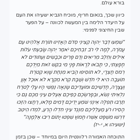
בורא עולם.
כיוון שכך, בנאום חריף, מוכיח הנביא ישעיהו את העם
על היעדר הלימה בין המעשה לכוונה – על הפער
שבין החיצוני לפנימי:
"שִׁמְעוּ דְבַר יְהוָה קְצִינֵי סְדֹם הַאֲזִינוּ תּוֹרַת אֱלֹהֵינוּ עַם
עֲמֹרָה, לָמָּה לִּי רֹב זִבְחֵיכֶם יֹאמַר יְהוָה שָׂבַעְתִּי עֹלוֹת
אֵילִים וְחֵלֶב מְרִיאִים וְדַם פָּרִים וּכְבָשִׂים וְעַתּוּדִים לֹא
חָפָצְתִּי, כִּי תָבֹאוּ לֵרָאוֹת פָּנָי מִי בִקֵּש זֹאת מִיֶּדְכֶם
רְמֹס חֲצֵרָי, לֹא תוֹסִיפוּ הָבִיא מִנְחַת שָׁוְא קְטֹרֶת
תּוֹעֵבָה הִיא לִי חֹדֶשׁ וְשַׁבָּת קְרֹא מִקְרָא לֹא אוּכַל אָוֶן
וַעֲצָרָה, חָדְשֵׁיכֶם וּמוֹעֲדֵיכֶם שָׂנְאָה נַפְשִׁי הָיוּ עָלַי לָטֹרַח
נִלְאֵיתִי נְשֹׂא, וּבְפָרִשְׂכֶם כַּפֵּיכֶם אַעְלִים עֵינַי מִכֶּם גַּם כִּי
תַרְבּוּ תְפִלָּה אֵינֶנִּי שֹׁמֵעַ יְדֵיכֶם דָּמִים מָלֵאוּ, רַחֲצוּ הִזַּכּוּ
הָסִירוּ רֹעַ מַעַלְלֵיכֶם מִנֶּגֶד עֵינָי חִדְלוּ הָרֵעַ, לִמְדוּ הֵיטֵב
דִּרְשׁוּ מִשְׁפָּט אַשְּׁרוּ חָמוֹץ שִׁפְטוּ יָתוֹם רִיבוּ אַלְמָנָה"
(ישעיהו א, י-יז)
התוכחה האמורה רלוונטית היום במיוחד – שכן בזמן