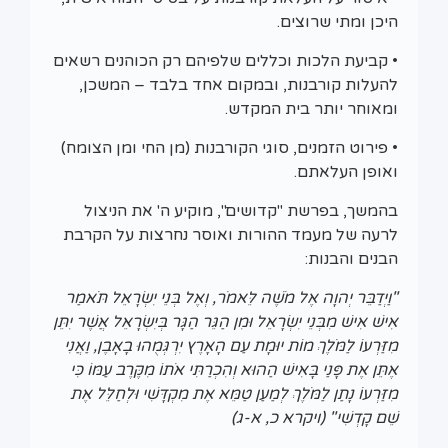
היכן ומתי שרוצים.
• קביעת הלכות וכללים שלפיהם רק הכוהנים רשאים
להעלות קורבנות, ובמקום אחד בלבד – המשכן,
ומאוחר יותר בית המקדש.
• פירוט הזמנים, סוגי הקורבנות (מן החי ומן הצומח)
ואופן העלאתם.
בהמשך, בפרשת "קדושים", מוקיע ה' את הניצול
לרעה של מעמד ההורות ואוסר נחרצות על הקרבת
הבנים והבנות:
"וַיְדַבֵּר יְהוָה אֶל מֹשֶׁה לֵּאמֹר, וְאֶל בְּנֵי יִשְׂרָאֵל תֹּאמַר
אִישׁ אִישׁ מִבְּנֵי יִשְׂרָאֵל וּמִן הַגֵּר הַגָּר בְּיִשְׂרָאֵל אֲשֶׁר יִתֵּן
מִזַּרְעוֹ לַמֹּלֶךְ מוֹת יוּמָת עַם הָאָרֶץ יִרְגְּמֻהוּ בָאָבֶן, וַאֲנִי
אֶתֵּן אֶת פָּנַי בָּאִישׁ הַהוּא וְהִכְרַתִּי אֹתוֹ מִקֶּרֶב עַמּוֹ כִּי
מִזַּרְעוֹ נָתַן לַמֹּלֶךְ לְמַעַן טַמֵּא אֶת מִקְדָּשִׁי וּלְחַלֵּל אֶת
שֵׁם קָדְשִׁי" (ויקרא כ, א-ג)