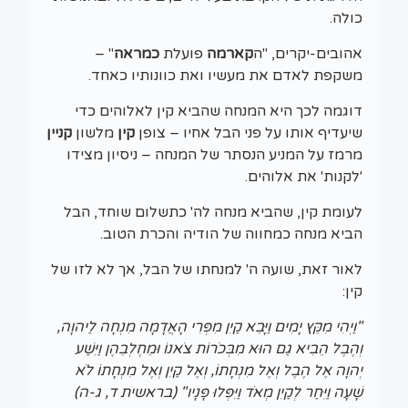
כולה.
אהובים-יקרים, "ה
קארמה
פועלת
כמראה
" –
משקפת לאדם את מעשיו ואת כוונותיו כאחד.
דוגמה לכך היא המנחה שהביא קין לאלוהים כדי
שיעדיף אותו על פני הבל אחיו – צופן
קין
מלשון
קניין
מרמז על המניע הנסתר של המנחה – ניסיון מצידו
'לקנות' את אלוהים.
לעומת קין, שהביא מנחה לה' כתשלום שוחד, הבל
הביא מנחה כמחווה של הודיה והכרת הטוב.
לאור זאת, שועה ה' למנחתו של הבל, אך לא לזו של
קין:
"וַיְהִי מִקֵּץ יָמִים וַיָּבֵא קַיִן מִפְּרִי הָאֲדָמָה מִנְחָה לַיהוָה,
וְהֶבֶל הֵבִיא גַם הוּא מִבְּכֹרוֹת צֹאנוֹ וּמֵחֶלְבֵהֶן וַיִּשַׁע
יְהוָה אֶל הֶבֶל וְאֶל מִנְחָתוֹ, וְאֶל קַיִן וְאֶל מִנְחָתוֹ לֹא
שָׁעָה וַיִּחַר לְקַיִן מְאֹד וַיִּפְּלוּ פָּנָיו" (בראשית ד, ג-ה)