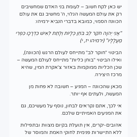
יש כאן לקח חשוב – לעומת בני האדם שמחשיבים
רק את עולם המעשה הגלוי, ה' מחשיב גם את עולם
הכוונה הסמוי, כמובא בדברי הנביא ירמיהו:
"אֲנִי יְהוָה חֹקֵר לֵב בֹּחֵן כְּלָיוֹת וְלָתֵת לְאִישׁ כִּדְרָכָו כִּפְרִי
מַעֲלָלָיו" (ירמיהו יז, י)
הביטוי "חוקר לב" מתייחס לעולם הרגש (הכוונה),
ואילו הביטוי "בוחן כליות" מתייחס לעולם המעשה –
שכן הכליות ממוקמות באזור צ'אקרת המין, שהיא
מרכז היצירה.
מכאן שהכוונה – המניע – חשובה לא פחות מן
המעשה, ולעתים אף יותר.
אי לכך, אתם נקראים לבחון, נוסף על מעשיכם, גם
את המניעים האמיתיים שלכם.
אהובים-יקרים, אין תועלת בקיום מצוות ובתפילות
ללא התיישרות פנימית לחוקי האמת והמוסר של