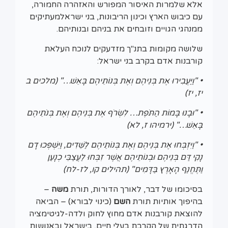
אלא שלמרות האיסור המפורש והאזהרה החמורה,
עם כיבוש הארץ וכינון הריבונות, בני ישראלמעתיקים
ממנהגי הגויים וזובחים את בניהם ובנותיהם.
שלושה מקומות בתנ"ך מזדעקים לנוכח העלאת
קורבנות אדם בקרב בני ישראל:
• "וַיַּעֲבִירוּ אֶת בְּנֵיהֶם וְאֶת בְּנוֹתֵיהֶם בָּאֵשׁ…" (מלכים ב
יז, יז)
• "וּבָנוּ בָּמוֹת הַתֹּפֶת… לִשְׂרֹף אֶת בְּנֵיהֶם וְאֶת בְּנֹתֵיהֶם
בָּאֵשׁ…" (ירמיהו ז, לא)
• "וַיִּזְבְּחוּ אֶת בְּנֵיהֶם וְאֶת בְּנוֹתֵיהֶם לַשֵּׁדִים, וַיִּשְׁפְּכוּ דָם
נָקִי דַּם בְּנֵיהֶם וּבְנוֹתֵיהֶם אֲשֶׁר זִבְּחוּ לַעֲצַבֵּי כְנָעַן
וַתֶּחֱנַף הָאָרֶץ בַּדָּמִים" (תהילים קו, לז-לח)
בסיכומו של דבר, לאורך הדורות, תורת
משה
–
בהיפוך אותיות תורת
השם
(כינוי לבורא) – הביאה
להוצאת קורבנות אדם מחוץ לחוק ולדה-לגיטימציה
הדרגתית של הקרבת בעלי חיים, בישראל ובאנושות