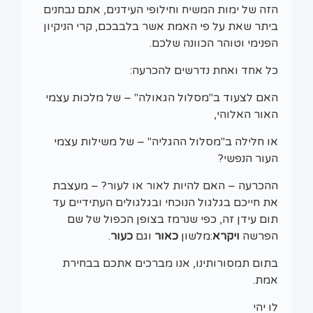
הזה של ימות המשיח וחילופי העידנים, אתם נבחנים
ביתר שאת על פי האמת אשר בלבבכם, קרי הניקיון
הפנימי וטוהר הכוונה שלכם.
כל אחד ואחת נדרשים להכרעה:
האם לצעוד ב"מסלול הגאולה" – של מלכות עצמי
האור האלוהי,
או חלילה ב"מסלול ההגליה" – של משילות עצמי
העור הנפשי?
ההכרעה – האם להיות לאור או לעור? – מעצבת
את חייכם בגלגול הנוכחי ובגלגולים העתידיים עד
תום עידן זה, כפי שנרמז בצופן הכפול של שם
הפרשה
ויקרא
:מלשון
כאור
וגם
כעור
.
בתום תמסורותינו, אנו מברכים אתכם בבחירת
אמת.
לו יהי