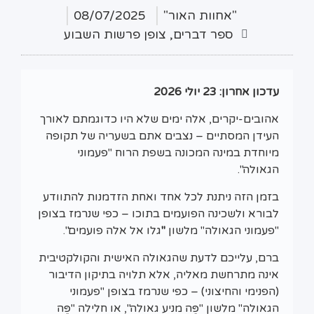
"אחוות האור"
08/07/2025
ספר דברים
,
צופן פרשות השבוע
עדכון אחרון: 23 יולי 2026
אהובים-יקרים, אלה ימים שלא היו כדוגמתם לאורך
העידן המסתיים – נצבים אתם בשעריה של תקופה
מיוחדת במינה המכונה בשפת הרוח "פעמוני
הגאולה".
בזמן הזה ניתנת לכל אחד ואחת הזדמנות להתוודע
לבורא ולשכינה הפועמים בתוכו – כפי שנרמז בצופן
"פעמוני הגאולה" מלשון
"
גלו אל אלה פועמים".
ברם, עלייכם לדעת שהגאולה האישית והקולקטיבית
אינה מתרחשת מאליה, אלא תלויה בתיקון הדיבור
(הפנימי והחיצוני) – כפי שנרמז בצופן "פעמוני
הגאולה" מלשון "פֶּה מניע גאולה", או חלילה "פֶּה