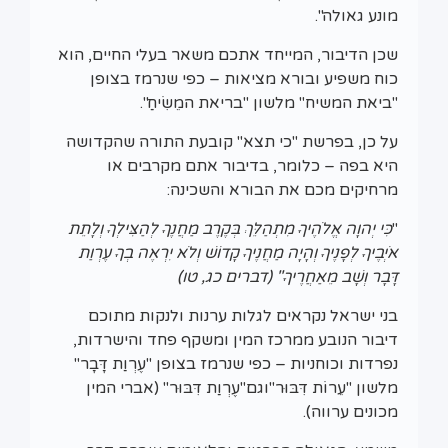
מונע גאולה".
שכן הדיבור, המייחד אתכם משאר בעלי החיים, הוא
כוח משפיע ובורא מציאות – כפי שנרמז בצופן
"ביאת המשיח" מלשון "בריאת המֵשִׂיחַ".
על כן, בפרשת "כי תצא" קובעת התורה שהקדושה
היא בפה – כלומר, בדיבור אתם מקרבים או
מרחיקים מכם את הבורא והשכינה:
"
כִּי יְהוָה אֱלֹהֶיךָ מִתְהַלֵּךְ בְּקֶרֶב מַחֲנֶךָ לְהַצִּילְךָ וְלָתֵת
אֹיְבֶיךָ לְפָנֶיךָ וְהָיָה מַחֲנֶיךָ קָדוֹשׁ וְלֹא יִרְאֶה בְךָ עֶרְוַת
דָּבָר וְשָׁב מֵאַחֲרֶיךָ" (דברים כג, טו)
בני ישראל נקראים לגלות ערנות ולנקות מתוכם
דיבור הנובע ממרכז המין ומשקף פחד והישרדות,
נפרדות וכוחניות – כפי שנרמז בצופן "עֶרְוַת דָּבָר"
מלשון "עֵרוֹת דִּבּוּר"וגם"עֶרְוַת דִּבּוּר" (אברי המין
מכונים ערווה).