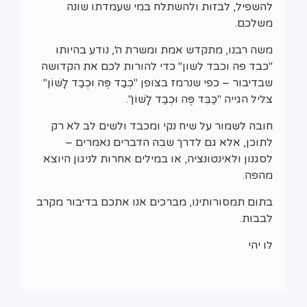
להשפיל, לבזות ולהשתלח במי שעמדתו שונה
משלכם.
משה רבנו, מתקדש אמת ומשרת ה', נודע בהיותו
"כבד פה וכבד לשון" כדי להורות לכם את הקדושה
שבדיבור – כפי שנרמז בצופן "כְבַד
פֶּה
וּכְבַד לָשׁוֹן
"
צליל הגייה "כַּבֵּד
פֶּה
וּכְבַד לָשׁוֹן".
חובה לשמור על שיח נקי ומכבד ולשים לב לא רק
לתוכן, אלא גם לדרך שבה הדברים נאמרים –
לסגנון ולאינטונציה, או במילים אחרות לניגון היוצא
מהפה.
בתום תמסורותינו, מברכים אנו אתכם בדיבור מקרב
לבבות.
לו יהי