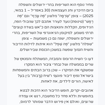
מחיר נוסף הוא השריפות בהרי ירושלים והשפלה
ביום הזיכרון וחג העצמאות (30 באפריל – 1 במאי,
2025) – צופן "שְׂרֵפָה" מלשון "פֶּה שָׂרַף" וגם "פֶּה
רֶפֶשׁ" (טינופת) נועד לעורר אתכם לכך שניבולי הפה,
הגידופים, הקללות והנאצות הם כ"אש בשדה קוצים"
תרתי משמע. למיקומן הגיאוגרפי של השריפות, בהרי
ירושלים והשפלה, ישנה גם כן משמעות – צופן
"שפלה" מלשון "פֶּה שֵׁפֶל" הוא איתות לזילות הדיבור
והשיח הנמוך שפשה במשכן הכנסת שבירושלים.
דעו כי השיח הרומס והמבזה, המשתלח והמנאץ של
שרים בממשלה ושל נבחרי ציבור הוא המקרו
שמשקף את המיקרו – שכן ברוב הבתים והמשפחות
בישראל נפוץ דיבור פוגעני ו"שיח קְרָבוֹת" בין בעל
לאישה, הורים לילדים, אח לאחות.
אהובים-יקרים, חופש הדיבור הוא הזכות לבטא
בחופשיות וללא פחד כל מחשבה, רגש או עמדה
שרוצים, ואולם אין פירוש הדבר שמותר לרמוס,