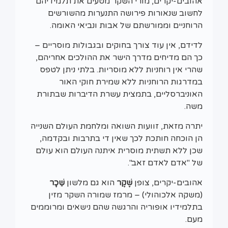
אהובים-יקרים, מורי השקר מטעים את תלמידיהם
לחשוב שנאורות פירושה התנערות מהשורשים
הרוחניים וממורשתם של אבות ונביאי האומה.
לדידם, אין עוד צורך בחוקים ובגבולות מוסריים –
כך הם מדיחים מדרך הישר את ההולכים אחריהם,
שהרי אין רוחניות ללא מוסריות. בלתי ניתן לטפס
במדרגות הרוחניות ללא שמירת חוקי האור
האוניברסליים, בתמצית עשרת הדיברות שבתורת
משה.
יתרה מזאת, זוועות השואה ומלחמת העולם השנייה
הן הוכחה חותכת לכך שאין די בתרבות ובקדמה,
שכן ללא תשתית מוסרית איתנה העולם הוא עולם
של "אדם לאדם זאב".
אהובים-יקרים, צופן
שֶׁקֶר
הוא גם מלשון
שֵׁכָר
(משקה אלכוהולי) – מרמז שמורה השקר מזין
בתלמידיו אופוריה והרגשה שהם נישאים ומרוממים
מעם.