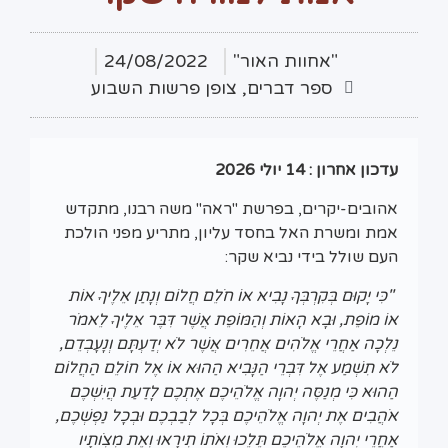
"אחוות האור"
24/08/2022
ספר דברים
,
צופן פרשות השבוע
עדכון אחרון : 14 יולי 2026
אהובים-יקרים, בפרשת "ראה" משה רבנו, מתקדש
אמת ומשרת האל בחסד עליון, מתריע מפני הולכת
העם שולל בידי נביא שקר:
"כִּי יָקוּם בְּקִרְבְּךָ נָבִיא אוֹ חֹלֵם חֲלוֹם וְנָתַן אֵלֶיךָ אוֹת
אוֹ מוֹפֵת, וּבָא הָאוֹת וְהַמּוֹפֵת אֲשֶׁר דִּבֶּר אֵלֶיךָ לֵאמֹר
נֵלְכָה אַחֲרֵי אֱלֹהִים אֲחֵרִים אֲשֶׁר לֹא יְדַעְתָּם וְנָעָבְדֵם,
לֹא תִשְׁמַע אֶל דִּבְרֵי הַנָּבִיא הַהוּא אוֹ אֶל חוֹלֵם הַחֲלוֹם
הַהוּא כִּי מְנַסֶּה יְהוָה אֱלֹהֵיכֶם אֶתְכֶם לָדַעַת הֲיִשְׁכֶם
אֹהֲבִים אֶת יְהוָה אֱלֹהֵיכֶם בְּכָל לְבַבְכֶם וּבְכָל נַפְשְׁכֶם,
אַחֲרֵי יְהוָה אֱלֹהֵיכֶם תֵּלֵכוּ וְאֹתוֹ תִירָאוּ וְאֶת מִצְו‍ֹתָיו