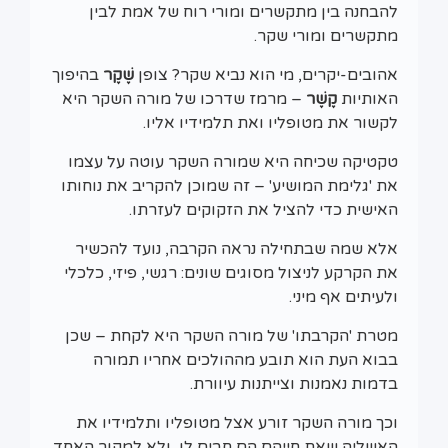
להבחנה בין מתקשרים ומורי רוח של אמת לבין
מתקשרים ומורי שקר.
אהובים-יקרים,
מי הוא נביא שקר? צופן
שֶׁקֶר
בהיפוך
האותיות
קֶשֶׁר
– מרמז שדרכו של מורה השקר היא
לקשור את מטופליו ואת תלמידיו אליו.
טקטיקה שכיחה היא שמורה השקר עוטה על עצמו
את 'גלימת המושיע' – זה שמוכן להקריב את נוחותו
האישית כדי להציל את הזקוקים לעזרתו.
אלא שמה שבתחילה נראה הקרבה, נועד להכשיר
את הקרקע לניצול מסוגים שונים: רגשי, פיזי, כלכלי
ולעיתים אף מיני.
מטרת 'הקרבתו' של מורה השקר היא לקחת – שכן
בבוא העת הוא תובע מההולכים אחריו תמורה
בדמות נאמנות וצייתנות
עיוורת.
וכך מורה השקר זורע אצל מטופליו ותלמידיו את
האשליה שאת חייהם הם חבים לו, ולא למקור האחד