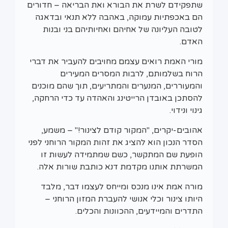
שתפקידם לשרת את הבורא ואת הבריאה – חדורים
הם באכפתיות עמוקה, באהבה ללא תנאי ובדאגה
לטובה העליונה של אחיהם ואחיותיהם בני ובנות
האדם.
מורי האמת רואים עצמם מחויבים להעביר את דברי
הרוח בשלמותם, לרבות המסרים המעירים
והמעוררים, המנערים והמתריעים, תוך שהם מוכנים
להסתכן באובדן הרייטינג והאהדה עד כדי הרחקה,
גינוי ונידוי.
אהובים-יקרים, "המקור קודם לצינור!" – משמע,
הסדר הנכון הוא להציג את זהות המקור הרוחני לפני
הופעת שם המתקשר, כשם שמתמידה לעשות זו
המשרתת אותנו מקדמת דנא כותבת שורות אלה.
מורה אמת אינו מנכס ומייחס לעצמו דבר, מלבד
היותו צינור וכלי אנושי להעברת המזון הרוחני –
התדרים והמיידעים, ההכוונות והכלים.