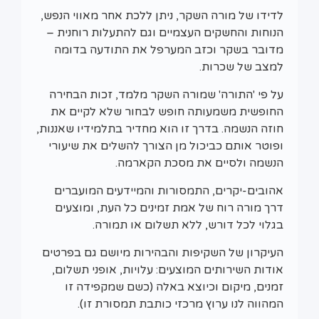
לדידו של מורה השקר, ניתן ללכת אחר מאווי הנפש,
הנוחות והחשקים העצמיים וגם להתעלות רוחנית –
מדובר בשקר וכזב המערפל את התודעה בדומה
למצב של שכרות.
על פי 'התורה' שמורה השקר מלמד, זכות הבחירה
החופשית משמעותה חופש לבחור שלא לקיים את
חוזה הנשמה. בדרך זו הוא מחדיר בתלמידיו שאננות,
ופוטר אותם כביכול מן הצורך להשלים את שיעורי
הנשמה ולסיים את מסכת הקארמה.
אהובים-יקרים, התמסורות והמיידעים המועברים
דרך מורה רוח של אמת זמינים כל העת, ומוצעים
בגלוי לכל דורש, ללא תשלום או תמורה.
העיקרון של השקיפות והבהירות מיושם גם בפרטים
אודות השירותים המוצעים: עלויות, אופני תשלום,
זמנים, מיקום וכיוצא באלה (כשם שמקפידה זו
המהווה לנו ערוץ מרכזי כותבת תמסורת זו).