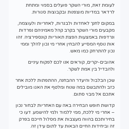
לעומת זאת, מורי השקר פועלים בסמוי ומתחת
לרדאר במדיות מוצפנות ובקבוצות סגורות.
במקום לחנך לאחדות ולבגרות, לאחריות ולעוצמה,
מקבעים מורי השקר בקרב קהל מאמיניהם נפרדות
ונרדפות באמצעות הפצת תאוריות קונספירציה. זהו
אות נוסף המסייע להבחין אחרי מי נכון להלך וממי
נכון להתרחק כמו מאש.
אהובים-יקרים, קוראים אנו לכם לפקוח עיניים
ולהבדיל בין אמת לשקר.
שכן הבלבול והיעדר ההבחנה, ההתפתות ללכת אחר
כזב ולהתבשם במה שנוח ומלטף את האגו מובילים
אתכם אל מבוי סתום.
קדושת חופש הבחירה באה עם האחריות לבחור נכון
– אחרי מי ללכת, ממי ללמוד ולמי להישמע. דעו כי
בחירותכם בהווה מעצבות את מסלול חייכם בפרק
זה וביחידות החיים הבאות עד לתום עידן זה.