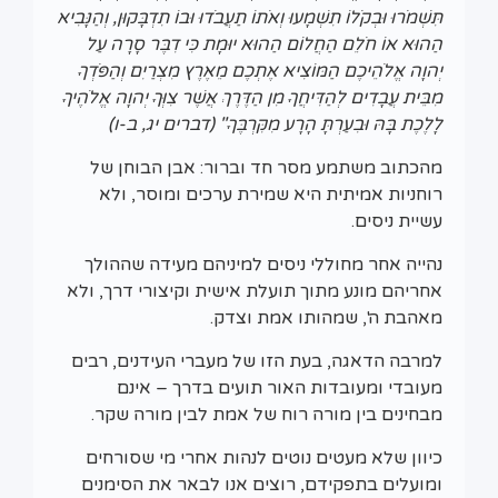
תִּשְׁמֹרוּ וּבְקֹלוֹ תִשְׁמָעוּ וְאֹתוֹ תַעֲבֹדוּ וּבוֹ תִדְבָּקוּן, וְהַנָּבִיא
הַהוּא אוֹ חֹלֵם הַחֲלוֹם הַהוּא יוּמָת כִּי דִבֶּר סָרָה עַל
יְהוָה אֱלֹהֵיכֶם הַמּוֹצִיא אֶתְכֶם מֵאֶרֶץ מִצְרַיִם וְהַפֹּדְךָ
מִבֵּית עֲבָדִים לְהַדִּיחֲךָ מִן הַדֶּרֶךְ אֲשֶׁר צִוְּךָ יְהוָה אֱלֹהֶיךָ
לָלֶכֶת בָּהּ וּבִעַרְתָּ הָרָע מִקִּרְבֶּךָ" (דברים יג, ב-ו)
מהכתוב משתמע מסר חד וברור: אבן הבוחן של
רוחניות אמיתית היא שמירת ערכים ומוסר, ולא
עשיית ניסים.
נהייה אחר מחוללי ניסים למיניהם מעידה שההולך
אחריהם מונע מתוך תועלת אישית וקיצורי דרך, ולא
מאהבת ה', שמהותו אמת וצדק.
למרבה הדאגה, בעת הזו של מעברי העידנים, רבים
מעובדי ומעובדות האור תועים בדרך – אינם
מבחינים בין מורה רוח של אמת לבין מורה שקר.
כיוון שלא מעטים נוטים לנהות אחרי מי שסורחים
ומועלים בתפקידם, רוצים אנו לבאר את הסימנים