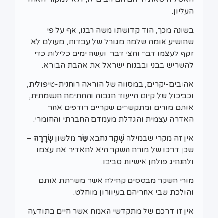
העליון.
בשונה מכך, הוד קדושתו משה רבנו, אף על פי
שהושיע אומה שלמה מגורל של עבדות, מעולם לא
זקף לעצמו דבר וחצי דבר, ועשה ימים כלילות כדי
להשריש בבני ובבנות ישראל את אהבת הבורא.
אהובים-יקרים, במסווה של הוראה רוחנית-טיפולית,
וכביכול של קיום הייעוד הגבוה והחתימה הנשמתית,
אותם מורים ומתקשרים שקריים רודפים אחר
האדרה עצמית והגדלת מעמדם החברתי והחומרי.
אין זה מקרי שבמילה
שֶׁקֶר
נחבא
שַׂר
מלשון
שְׂרָרָה
–
שכן דרכו של מורה השקר היא להאדיר את עצמו
ולהנהיג פולחן אישיות סביבו.
מורי השקר מבססים קהילה אשר משרתת אותם
והולכת שבי אחריהם בעיוורון מוחלט.
אין זו דרכם של מתקדשי האמת אשר חיים בתודעה